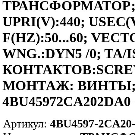
ТРАНСФОРМАТОР;ФА
UPRI(V):440; USEC(V
F(HZ):50...60; VEC
WNG.:DYN5 /0; TA/I
КОНТАКТОВ:SCRE
МОНТАЖ: ВИНТЫ; V
4BU45972CA202DA0 
Артикул:
4BU4597-2CA20