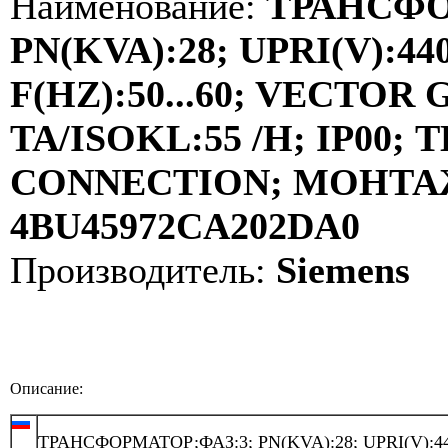
Наименование:
ТРАНСФО
PN(KVA):28; UPRI(V):440
F(HZ):50...60; VECTOR
TA/ISOKL:55 /H; IP00
CONNECTION; МОНТАЖ:
4BU45972CA202DA0
Производитель:
Siemens
Описание:
ТРАНСФОРМАТОР;ФАЗ:3; PN(KVA):28; UPRI(V):44