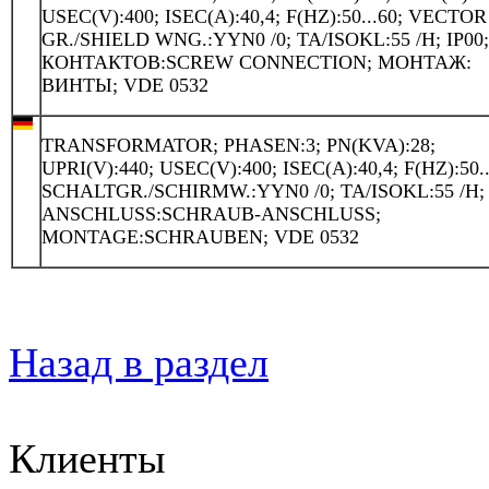
USEC(V):400; ISEC(A):40,4; F(HZ):50...60; VECTOR
GR./SHIELD WNG.:YYN0 /0; TA/ISOKL:55 /H; IP00
КОНТАКТОВ:SCREW CONNECTION; МОНТАЖ:
ВИНТЫ; VDE 0532
TRANSFORMATOR; PHASEN:3; PN(KVA):28;
UPRI(V):440; USEC(V):400; ISEC(A):40,4; F(HZ):50..
SCHALTGR./SCHIRMW.:YYN0 /0; TA/ISOKL:55 /H; 
ANSCHLUSS:SCHRAUB-ANSCHLUSS;
MONTAGE:SCHRAUBEN; VDE 0532
Назад в раздел
Клиенты