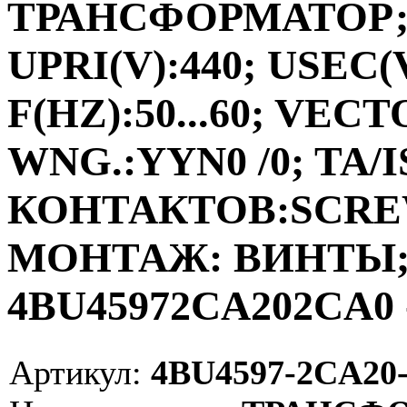
ТРАНСФОРМАТОР;ФА
UPRI(V):440; USEC(V
F(HZ):50...60; VEC
WNG.:YYN0 /0; TA/I
КОНТАКТОВ:SCRE
МОНТАЖ: ВИНТЫ; V
4BU45972CA202CA0 
Артикул:
4BU4597-2CA20