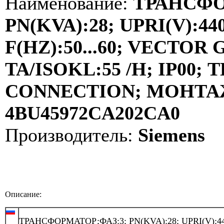
Наименование:
ТРАНСФО
PN(KVA):28; UPRI(V):440
F(HZ):50...60; VECTOR
TA/ISOKL:55 /H; IP00
CONNECTION; МОНТАЖ:
4BU45972CA202CA0
Производитель:
Siemens
Описание:
ТРАНСФОРМАТОР;ФАЗ:3; PN(KVA):28; UPRI(V):44