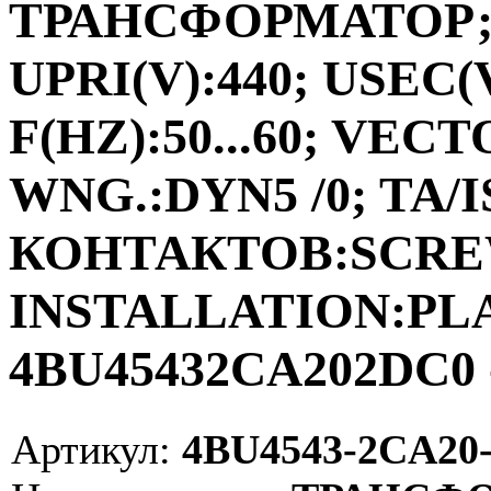
ТРАНСФОРМАТОР;ФА
UPRI(V):440; USEC(V
F(HZ):50...60; VEC
WNG.:DYN5 /0; TA/I
КОНТАКТОВ:SCRE
INSTALLATION:PLAC
4BU45432CA202DC0 
Артикул:
4BU4543-2CA20