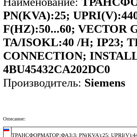
Наименование:
ТРАНСФО
PN(KVA):25; UPRI(V):440
F(HZ):50...60; VECTOR
TA/ISOKL:40 /H; IP23
CONNECTION; INSTALLA
4BU45432CA202DC0
Производитель:
Siemens
Описание:
ТРАНСФОРМАТОР;ФАЗ:3; PN(KVA):25; UPRI(V):44