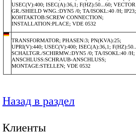
USEC(V):400; ISEC(A):36,1; F(HZ):50...60; VECTOR
GR./SHIELD WNG.:DYN5 /0; TA/ISOKL:40 /H; IP23
КОНТАКТОВ:SCREW CONNECTION;
INSTALLATION:PLACE; VDE 0532
TRANSFORMATOR; PHASEN:3; PN(KVA):25;
UPRI(V):440; USEC(V):400; ISEC(A):36,1; F(HZ):50..
SCHALTGR./SCHIRMW.:DYN5 /0; TA/ISOKL:40 /H; 
ANSCHLUSS:SCHRAUB-ANSCHLUSS;
MONTAGE:STELLEN; VDE 0532
Назад в раздел
Клиенты