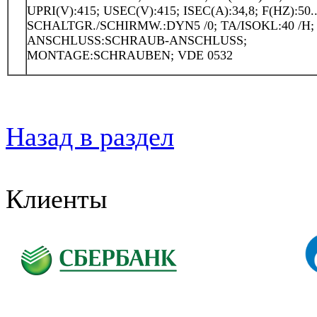
UPRI(V):415; USEC(V):415; ISEC(A):34,8; F(HZ):50..
SCHALTGR./SCHIRMW.:DYN5 /0; TA/ISOKL:40 /H; 
ANSCHLUSS:SCHRAUB-ANSCHLUSS;
MONTAGE:SCHRAUBEN; VDE 0532
Назад в раздел
Клиенты