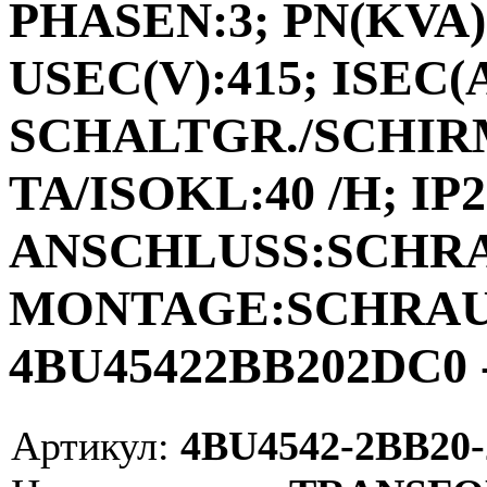
PHASEN:3; PN(KVA):
USEC(V):415; ISEC(A)
SCHALTGR./SCHIRM
TA/ISOKL:40 /H; IP2
ANSCHLUSS:SCHR
MONTAGE:SCHRAUB
4BU45422BB202DC0 -
Артикул:
4BU4542-2BB20