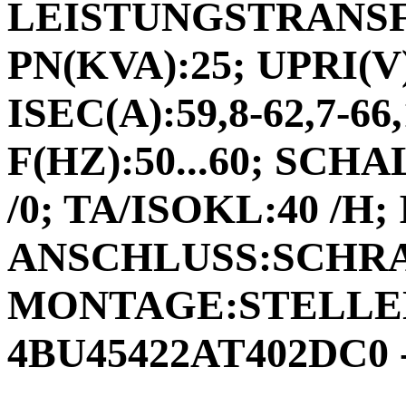
LEISTUNGSTRANSF
PN(KVA):25; UPRI(V
ISEC(A):59,8-62,7-66
F(HZ):50...60; SC
/0; TA/ISOKL:40 /H; 
ANSCHLUSS:SCHR
MONTAGE:STELLEN;
4BU45422AT402DC0 -