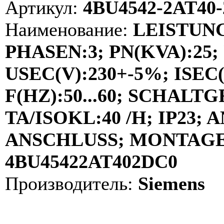
Артикул:
4BU4542-2AT40
Наименование:
LEISTUN
PHASEN:3; PN(KVA):25; 
USEC(V):230+-5%; ISEC(A
F(HZ):50...60; SCHALT
TA/ISOKL:40 /H; IP23
ANSCHLUSS; MONTAGE:
4BU45422AT402DC0
Производитель:
Siemens