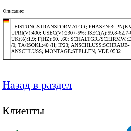
Описание:
LEISTUNGSTRANSFORMATOR; PHASEN:3; PN(KVA
UPRI(V):400; USEC(V):230+-5%; ISEC(A):59,8-62,7-6
UK(%):1,9; F(HZ):50...60; SCHALTGR./SCHIRMW.
/0; TA/ISOKL:40 /H; IP23; ANSCHLUSS:SCHRAUB-
ANSCHLUSS; MONTAGE:STELLEN; VDE 0532
Назад в раздел
Клиенты