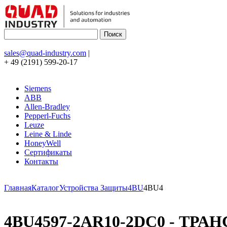
sales@quad-industry.com
|
+ 49 (2191) 599-20-17
Siemens
ABB
Allen-Bradley
Pepperl-Fuchs
Leuze
Leine & Linde
HoneyWell
Сертификаты
Контакты
Главная
Каталог
Устройства Защиты
4BU
4BU4
4BU4597-2AR10-2DC0 - ТРАН