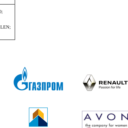
0;
LEN;