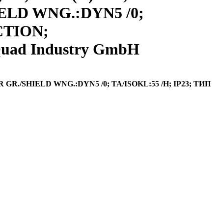
HIELD WNG.:DYN5 /0;
CTION;
uad Industry GmbH
R GR./SHIELD WNG.:DYN5 /0; TA/ISOKL:55 /H; IP23; ТИП