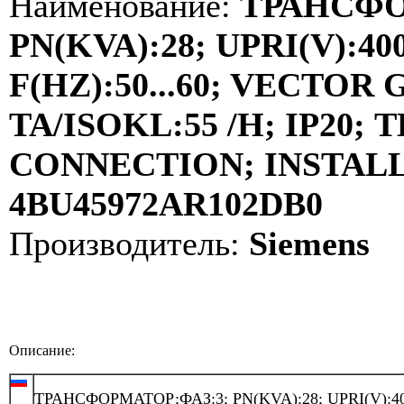
Наименование:
ТРАНСФО
PN(KVA):28; UPRI(V):400
F(HZ):50...60; VECTOR
TA/ISOKL:55 /H; IP20
CONNECTION; INSTALLA
4BU45972AR102DB0
Производитель:
Siemens
Описание:
ТРАНСФОРМАТОР;ФАЗ:3; PN(KVA):28; UPRI(V):40