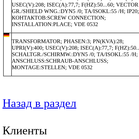
USEC(V):208; ISEC(A):77,7; F(HZ):50...60; VECTOR
GR./SHIELD WNG.:DYN5 /0; TA/ISOKL:55 /H; IP20
КОНТАКТОВ:SCREW CONNECTION;
INSTALLATION:PLACE; VDE 0532
TRANSFORMATOR; PHASEN:3; PN(KVA):28;
UPRI(V):400; USEC(V):208; ISEC(A):77,7; F(HZ):50..
SCHALTGR./SCHIRMW.:DYN5 /0; TA/ISOKL:55 /H; 
ANSCHLUSS:SCHRAUB-ANSCHLUSS;
MONTAGE:STELLEN; VDE 0532
Назад в раздел
Клиенты