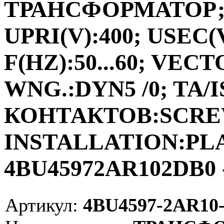
ТРАНСФОРМАТОР;ФА
UPRI(V):400; USEC(V
F(HZ):50...60; VEC
WNG.:DYN5 /0; TA/I
КОНТАКТОВ:SCRE
INSTALLATION:PLAC
4BU45972AR102DB0 
Артикул:
4BU4597-2AR10