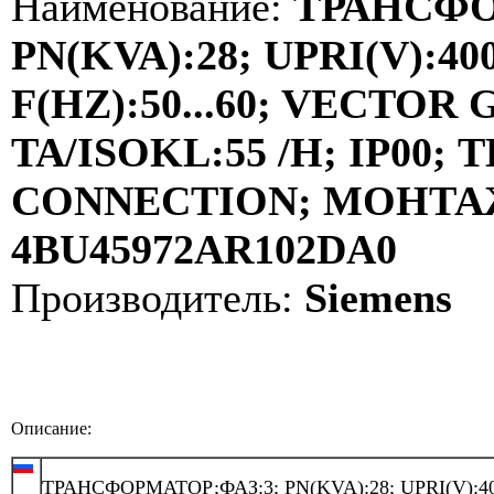
Наименование:
ТРАНСФО
PN(KVA):28; UPRI(V):400
F(HZ):50...60; VECTOR
TA/ISOKL:55 /H; IP00
CONNECTION; МОНТАЖ:
4BU45972AR102DA0
Производитель:
Siemens
Описание:
ТРАНСФОРМАТОР;ФАЗ:3; PN(KVA):28; UPRI(V):40