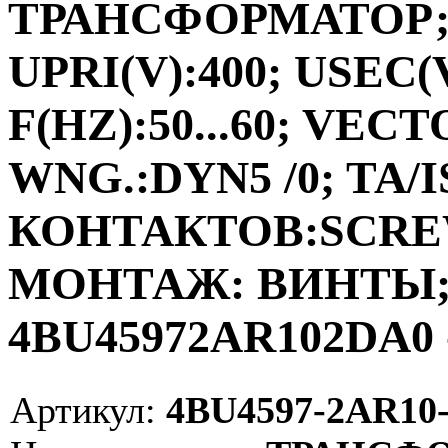
ТРАНСФОРМАТОР;ФА
UPRI(V):400; USEC(V
F(HZ):50...60; VEC
WNG.:DYN5 /0; TA/I
КОНТАКТОВ:SCRE
МОНТАЖ: ВИНТЫ; V
4BU45972AR102DA0 
Артикул:
4BU4597-2AR10