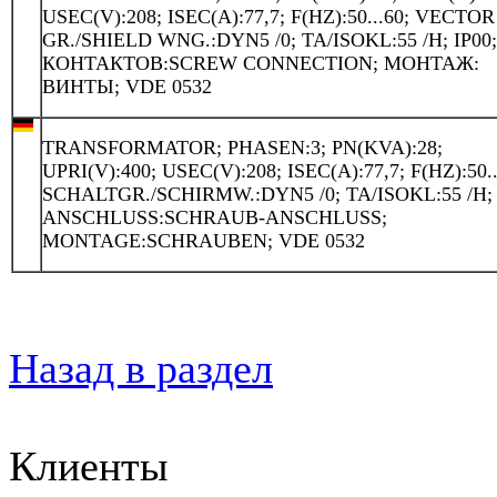
USEC(V):208; ISEC(A):77,7; F(HZ):50...60; VECTOR
GR./SHIELD WNG.:DYN5 /0; TA/ISOKL:55 /H; IP00
КОНТАКТОВ:SCREW CONNECTION; МОНТАЖ:
ВИНТЫ; VDE 0532
TRANSFORMATOR; PHASEN:3; PN(KVA):28;
UPRI(V):400; USEC(V):208; ISEC(A):77,7; F(HZ):50..
SCHALTGR./SCHIRMW.:DYN5 /0; TA/ISOKL:55 /H; 
ANSCHLUSS:SCHRAUB-ANSCHLUSS;
MONTAGE:SCHRAUBEN; VDE 0532
Назад в раздел
Клиенты