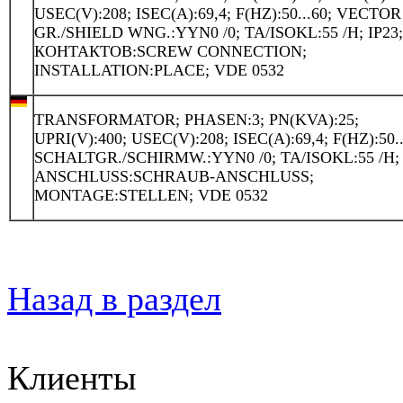
USEC(V):208; ISEC(A):69,4; F(HZ):50...60; VECTOR
GR./SHIELD WNG.:YYN0 /0; TA/ISOKL:55 /H; IP23
КОНТАКТОВ:SCREW CONNECTION;
INSTALLATION:PLACE; VDE 0532
TRANSFORMATOR; PHASEN:3; PN(KVA):25;
UPRI(V):400; USEC(V):208; ISEC(A):69,4; F(HZ):50..
SCHALTGR./SCHIRMW.:YYN0 /0; TA/ISOKL:55 /H; 
ANSCHLUSS:SCHRAUB-ANSCHLUSS;
MONTAGE:STELLEN; VDE 0532
Назад в раздел
Клиенты