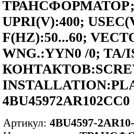
ТРАНСФОРМАТОР;ФА
UPRI(V):400; USEC(V
F(HZ):50...60; VEC
WNG.:YYN0 /0; TA/I
КОНТАКТОВ:SCRE
INSTALLATION:PLAC
4BU45972AR102CC0 
Артикул:
4BU4597-2AR10