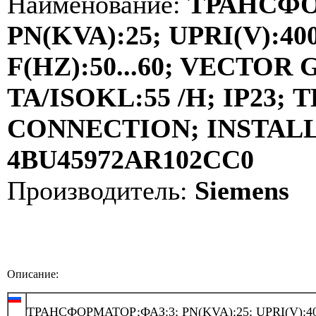
Наименование:
ТРАНСФО
PN(KVA):25; UPRI(V):400
F(HZ):50...60; VECTOR
TA/ISOKL:55 /H; IP23
CONNECTION; INSTALLA
4BU45972AR102CC0
Производитель:
Siemens
Описание:
ТРАНСФОРМАТОР;ФАЗ:3; PN(KVA):25; UPRI(V):40