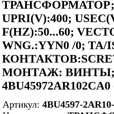
ТРАНСФОРМАТОР;ФА
UPRI(V):400; USEC(V
F(HZ):50...60; VEC
WNG.:YYN0 /0; TA/I
КОНТАКТОВ:SCRE
МОНТАЖ: ВИНТЫ; V
4BU45972AR102CA0 
Артикул:
4BU4597-2AR10