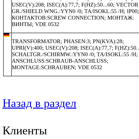
USEC(V):208; ISEC(A):77,7; F(HZ):50...60; VECTOR
GR./SHIELD WNG.:YYN0 /0; TA/ISOKL:55 /H; IP00
КОНТАКТОВ:SCREW CONNECTION; МОНТАЖ:
ВИНТЫ; VDE 0532
TRANSFORMATOR; PHASEN:3; PN(KVA):28;
UPRI(V):400; USEC(V):208; ISEC(A):77,7; F(HZ):50..
SCHALTGR./SCHIRMW.:YYN0 /0; TA/ISOKL:55 /H; 
ANSCHLUSS:SCHRAUB-ANSCHLUSS;
MONTAGE:SCHRAUBEN; VDE 0532
Назад в раздел
Клиенты