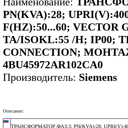
Наименование:
ТРАНСФО
PN(KVA):28; UPRI(V):400
F(HZ):50...60; VECTOR
TA/ISOKL:55 /H; IP00
CONNECTION; МОНТАЖ:
4BU45972AR102CA0
Производитель:
Siemens
Описание:
ТРАНСФОРМАТОР;ФАЗ:3; PN(KVA):28; UPRI(V):40