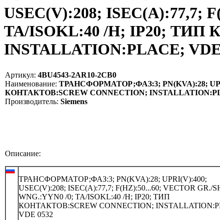
USEC(V):208; ISEC(A):77,7; 
TA/ISOKL:40 /H; IP20; Т
INSTALLATION:PLACE; VDE 0
Артикул:
4BU4543-2AR10-2CB0
Наименование:
ТРАНСФОРМАТОР;ФАЗ:3; PN(KVA):28; UPRI(V
КОНТАКТОВ:SCREW CONNECTION; INSTALLATION:PLAC
Производитель:
Siemens
Описание:
ТРАНСФОРМАТОР;ФАЗ:3; PN(KVA):28; UPRI(V):400;
USEC(V):208; ISEC(A):77,7; F(HZ):50...60; VECTOR GR./
WNG.:YYN0 /0; TA/ISOKL:40 /H; IP20; ТИП
КОНТАКТОВ:SCREW CONNECTION; INSTALLATION:P
VDE 0532