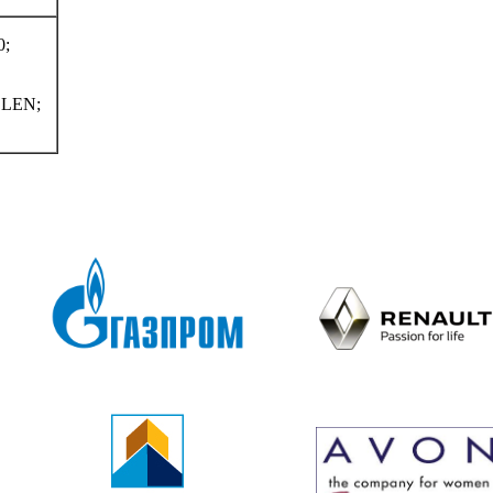
0;
LEN;