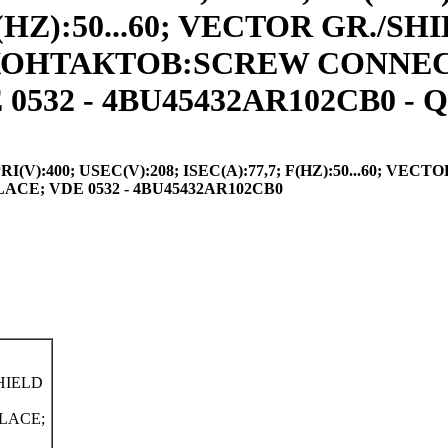
F(HZ):50...60; VECTOR GR./S
ИП КОНТАКТОВ:SCREW CONNE
532 - 4BU45432AR102CB0 - Q
):400; USEC(V):208; ISEC(A):77,7; F(HZ):50...60; VECTO
E; VDE 0532 - 4BU45432AR102CB0
SHIELD
LACE;