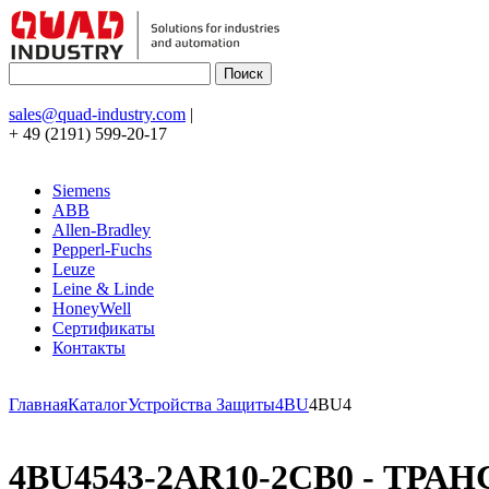
sales@quad-industry.com
|
+ 49 (2191) 599-20-17
Siemens
ABB
Allen-Bradley
Pepperl-Fuchs
Leuze
Leine & Linde
HoneyWell
Сертификаты
Контакты
Главная
Каталог
Устройства Защиты
4BU
4BU4
4BU4543-2AR10-2CB0 - ТРАН