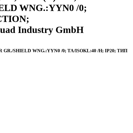
HIELD WNG.:YYN0 /0;
CTION;
uad Industry GmbH
R GR./SHIELD WNG.:YYN0 /0; TA/ISOKL:40 /H; IP20; ТИП