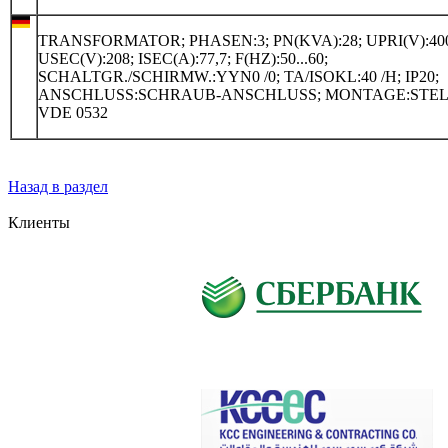
TRANSFORMATOR; PHASEN:3; PN(KVA):28; UPRI(V):40
USEC(V):208; ISEC(A):77,7; F(HZ):50...60;
SCHALTGR./SCHIRMW.:YYN0 /0; TA/ISOKL:40 /H; IP20;
ANSCHLUSS:SCHRAUB-ANSCHLUSS; MONTAGE:STEL
VDE 0532
Назад в раздел
Клиенты