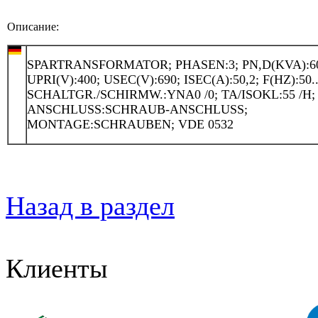
Описание:
SPARTRANSFORMATOR; PHASEN:3; PN,D(KVA):6
UPRI(V):400; USEC(V):690; ISEC(A):50,2; F(HZ):50..
SCHALTGR./SCHIRMW.:YNA0 /0; TA/ISOKL:55 /H; 
ANSCHLUSS:SCHRAUB-ANSCHLUSS;
MONTAGE:SCHRAUBEN; VDE 0532
Назад в раздел
Клиенты