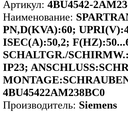
Артикул:
4BU4542-2AM23
Наименование:
SPARTRA
PN,D(KVA):60; UPRI(V):4
ISEC(A):50,2; F(HZ):50...
SCHALTGR./SCHIRMW.:Y
IP23; ANSCHLUSS:SCH
MONTAGE:SCHRAUBEN; 
4BU45422AM238BC0
Производитель:
Siemens