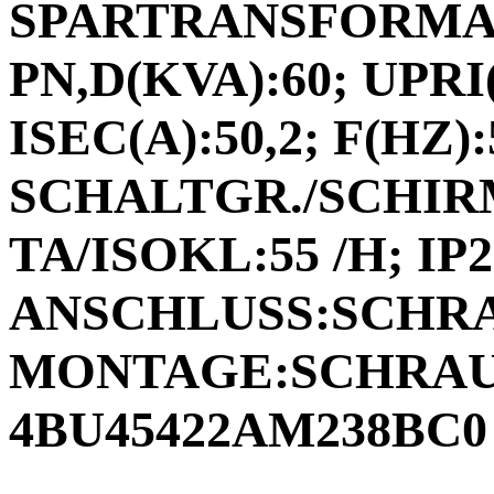
SPARTRANSFORMAT
PN,D(KVA):60; UPRI(
ISEC(A):50,2; F(HZ):5
SCHALTGR./SCHIRM
TA/ISOKL:55 /H; IP2
ANSCHLUSS:SCHR
MONTAGE:SCHRAUB
4BU45422AM238BC0 