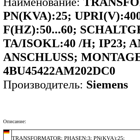
Наименование:
TRANSFO
PN(KVA):25; UPRI(V):400
F(HZ):50...60; SCHALT
TA/ISOKL:40 /H; IP23
ANSCHLUSS; MONTAGE:
4BU45422AM202DC0
Производитель:
Siemens
Описание:
TRANSFORMATOR; PHASEN:3; PN(KVA):25;