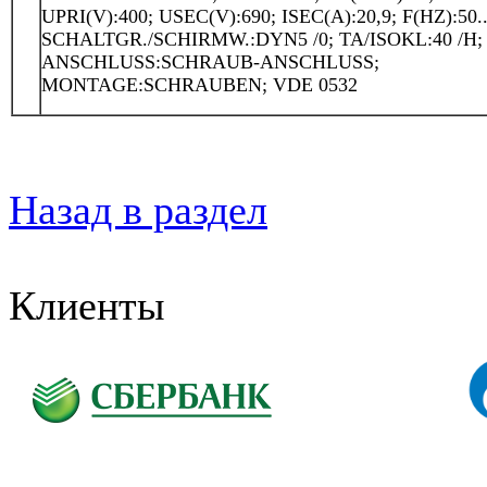
UPRI(V):400; USEC(V):690; ISEC(A):20,9; F(HZ):50..
SCHALTGR./SCHIRMW.:DYN5 /0; TA/ISOKL:40 /H; 
ANSCHLUSS:SCHRAUB-ANSCHLUSS;
MONTAGE:SCHRAUBEN; VDE 0532
Назад в раздел
Клиенты