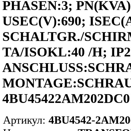
PHASEN:3; PN(KVA):
USEC(V):690; ISEC(A)
SCHALTGR./SCHIRM
TA/ISOKL:40 /H; IP2
ANSCHLUSS:SCHR
MONTAGE:SCHRAUB
4BU45422AM202DC0 
Артикул:
4BU4542-2AM20