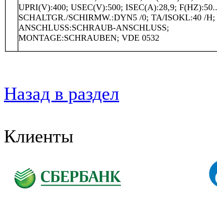
UPRI(V):400; USEC(V):500; ISEC(A):28,9; F(HZ):50..
SCHALTGR./SCHIRMW.:DYN5 /0; TA/ISOKL:40 /H; 
ANSCHLUSS:SCHRAUB-ANSCHLUSS;
MONTAGE:SCHRAUBEN; VDE 0532
Назад в раздел
Клиенты