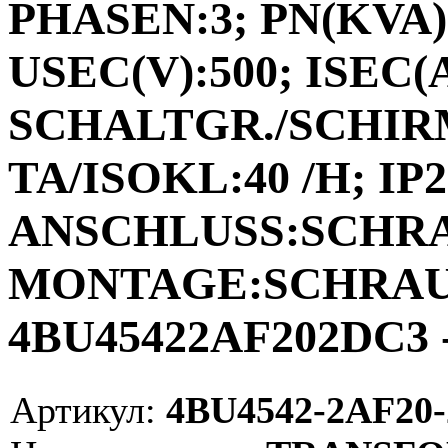
PHASEN:3; PN(KVA):
USEC(V):500; ISEC(A)
SCHALTGR./SCHIRM
TA/ISOKL:40 /H; IP2
ANSCHLUSS:SCHR
MONTAGE:SCHRAUB
4BU45422AF202DC3 -
Артикул:
4BU4542-2AF20