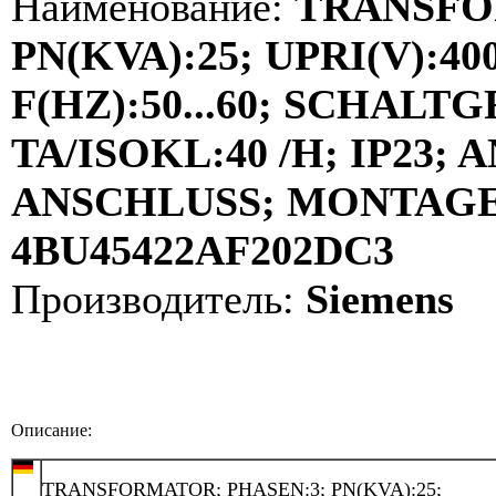
Наименование:
TRANSFO
PN(KVA):25; UPRI(V):400
F(HZ):50...60; SCHALT
TA/ISOKL:40 /H; IP23
ANSCHLUSS; MONTAGE:
4BU45422AF202DC3
Производитель:
Siemens
Описание:
TRANSFORMATOR; PHASEN:3; PN(KVA):25;