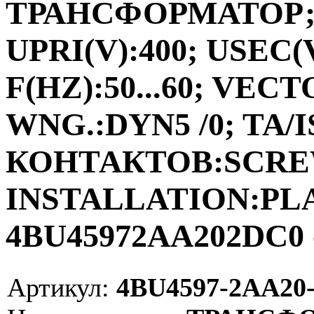
ТРАНСФОРМАТОР;ФА
UPRI(V):400; USEC(V
F(HZ):50...60; VEC
WNG.:DYN5 /0; TA/I
КОНТАКТОВ:SCRE
INSTALLATION:PLAC
4BU45972AA202DC0 
Артикул:
4BU4597-2AA20