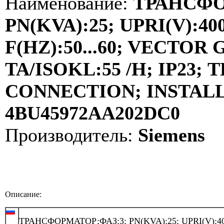
Наименование:
ТРАНСФО
PN(KVA):25; UPRI(V):400
F(HZ):50...60; VECTOR
TA/ISOKL:55 /H; IP23
CONNECTION; INSTALLA
4BU45972AA202DC0
Производитель:
Siemens
Описание:
ТРАНСФОРМАТОР;ФАЗ:3; PN(KVA):25; UPRI(V):40