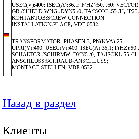
USEC(V):400; ISEC(A):36,1; F(HZ):50...60; VECTOR
GR./SHIELD WNG.:DYN5 /0; TA/ISOKL:55 /H; IP23
КОНТАКТОВ:SCREW CONNECTION;
INSTALLATION:PLACE; VDE 0532
TRANSFORMATOR; PHASEN:3; PN(KVA):25;
UPRI(V):400; USEC(V):400; ISEC(A):36,1; F(HZ):50..
SCHALTGR./SCHIRMW.:DYN5 /0; TA/ISOKL:55 /H; 
ANSCHLUSS:SCHRAUB-ANSCHLUSS;
MONTAGE:STELLEN; VDE 0532
Назад в раздел
Клиенты