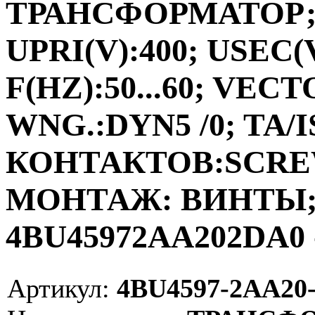
ТРАНСФОРМАТОР;ФА
UPRI(V):400; USEC(V
F(HZ):50...60; VEC
WNG.:DYN5 /0; TA/I
КОНТАКТОВ:SCRE
МОНТАЖ: ВИНТЫ; V
4BU45972AA202DA0 
Артикул:
4BU4597-2AA20