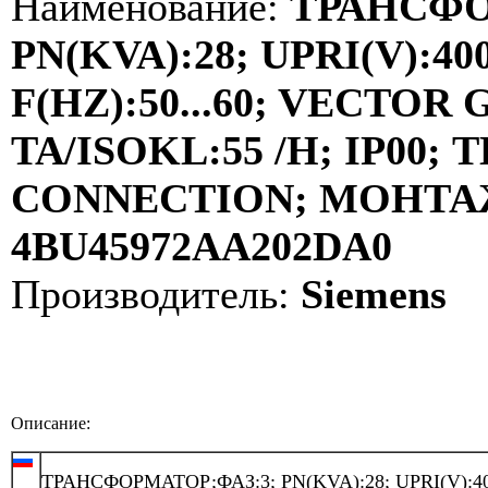
Наименование:
ТРАНСФО
PN(KVA):28; UPRI(V):400
F(HZ):50...60; VECTOR
TA/ISOKL:55 /H; IP00
CONNECTION; МОНТАЖ:
4BU45972AA202DA0
Производитель:
Siemens
Описание:
ТРАНСФОРМАТОР;ФАЗ:3; PN(KVA):28; UPRI(V):40