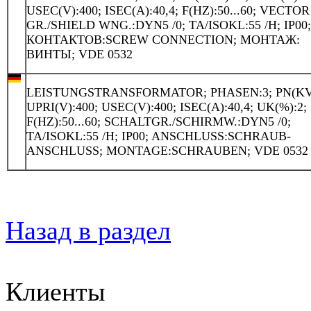
USEC(V):400; ISEC(A):40,4; F(HZ):50...60; VECTOR
GR./SHIELD WNG.:DYN5 /0; TA/ISOKL:55 /H; IP00
КОНТАКТОВ:SCREW CONNECTION; МОНТАЖ:
ВИНТЫ; VDE 0532
LEISTUNGSTRANSFORMATOR; PHASEN:3; PN(KVA
UPRI(V):400; USEC(V):400; ISEC(A):40,4; UK(%):2;
F(HZ):50...60; SCHALTGR./SCHIRMW.:DYN5 /0;
TA/ISOKL:55 /H; IP00; ANSCHLUSS:SCHRAUB-
ANSCHLUSS; MONTAGE:SCHRAUBEN; VDE 0532
Назад в раздел
Клиенты