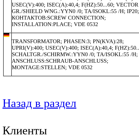
USEC(V):400; ISEC(A):40,4; F(HZ):50...60; VECTOR
GR./SHIELD WNG.:YYN0 /0; TA/ISOKL:55 /H; IP20
КОНТАКТОВ:SCREW CONNECTION;
INSTALLATION:PLACE; VDE 0532
TRANSFORMATOR; PHASEN:3; PN(KVA):28;
UPRI(V):400; USEC(V):400; ISEC(A):40,4; F(HZ):50..
SCHALTGR./SCHIRMW.:YYN0 /0; TA/ISOKL:55 /H; 
ANSCHLUSS:SCHRAUB-ANSCHLUSS;
MONTAGE:STELLEN; VDE 0532
Назад в раздел
Клиенты