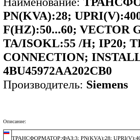
Наименование:
ТРАНСФО
PN(KVA):28; UPRI(V):400
F(HZ):50...60; VECTOR
TA/ISOKL:55 /H; IP20
CONNECTION; INSTALLA
4BU45972AA202CB0
Производитель:
Siemens
Описание:
ТРАНСФОРМАТОР;ФАЗ:3; PN(KVA):28; UPRI(V):40