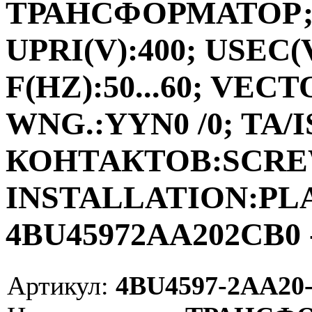
ТРАНСФОРМАТОР;ФА
UPRI(V):400; USEC(V
F(HZ):50...60; VEC
WNG.:YYN0 /0; TA/I
КОНТАКТОВ:SCRE
INSTALLATION:PLAC
4BU45972AA202CB0 
Артикул:
4BU4597-2AA20