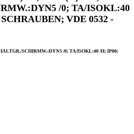
HIRMW.:DYN5 /0; TA/ISOKL:40
SCHRAUBEN; VDE 0532 -
CHALTGR./SCHIRMW.:DYN5 /0; TA/ISOKL:40 /H; IP00;