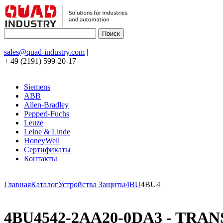
sales@quad-industry.com
|
+ 49 (2191) 599-20-17
Siemens
ABB
Allen-Bradley
Pepperl-Fuchs
Leuze
Leine & Linde
HoneyWell
Сертификаты
Контакты
Главная
Каталог
Устройства Защиты
4BU
4BU4
4BU4542-2AA20-0DA3 - TRAN