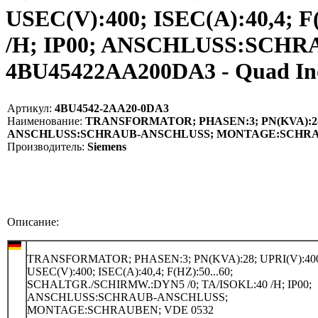
USEC(V):400; ISEC(A):40,4;
/H; IP00; ANSCHLUSS:SCH
4BU45422AA200DA3 - Quad I
Артикул:
4BU4542-2AA20-0DA3
Наименование:
TRANSFORMATOR; PHASEN:3; PN(KVA):28; UP
ANSCHLUSS:SCHRAUB-ANSCHLUSS; MONTAGE:SCHRAUB
Производитель:
Siemens
Описание:
TRANSFORMATOR; PHASEN:3; PN(KVA):28; UPRI(V):40
USEC(V):400; ISEC(A):40,4; F(HZ):50...60;
SCHALTGR./SCHIRMW.:DYN5 /0; TA/ISOKL:40 /H; IP00;
ANSCHLUSS:SCHRAUB-ANSCHLUSS;
MONTAGE:SCHRAUBEN; VDE 0532