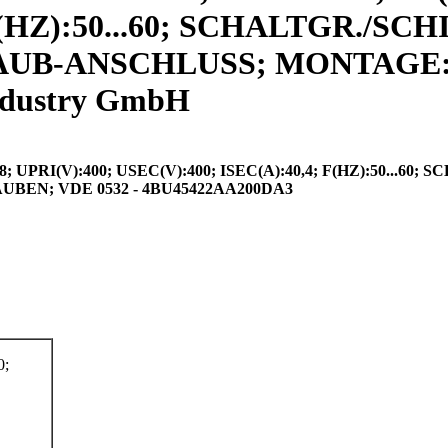
 F(HZ):50...60; SCHALTGR./SC
RAUB-ANSCHLUSS; MONTAGE:
ndustry GmbH
RI(V):400; USEC(V):400; ISEC(A):40,4; F(HZ):50...60; S
EN; VDE 0532 - 4BU45422AA200DA3
0;