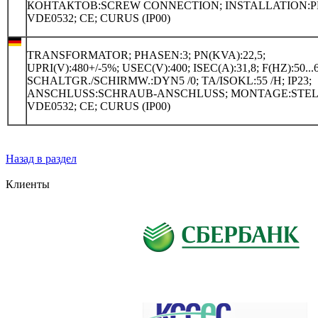
КОНТАКТОВ:SCREW CONNECTION; INSTALLATION:P
VDE0532; CE; CURUS (IP00)
TRANSFORMATOR; PHASEN:3; PN(KVA):22,5;
UPRI(V):480+/-5%; USEC(V):400; ISEC(A):31,8; F(HZ):50...6
SCHALTGR./SCHIRMW.:DYN5 /0; TA/ISOKL:55 /H; IP23;
ANSCHLUSS:SCHRAUB-ANSCHLUSS; MONTAGE:STEL
VDE0532; CE; CURUS (IP00)
Назад в раздел
Клиенты