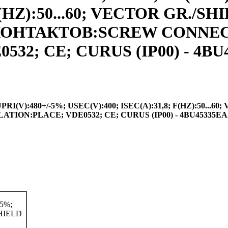
F(HZ):50...60; VECTOR GR./S
ИП КОНТАКТОВ:SCREW CONNE
32; CE; CURUS (IP00) - 4BU
(V):480+/-5%; USEC(V):400; ISEC(A):31,8; F(HZ):50...60
ION:PLACE; VDE0532; CE; CURUS (IP00) - 4BU45335EA
5%;
SHIELD