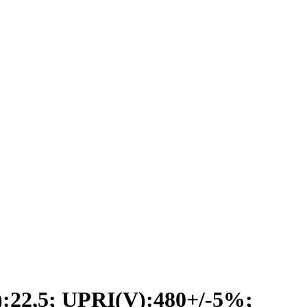
2,5; UPRI(V):480+/-5%;