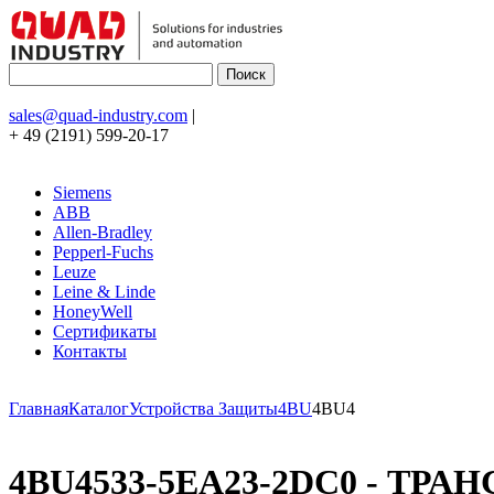
sales@quad-industry.com
|
+ 49 (2191) 599-20-17
Siemens
ABB
Allen-Bradley
Pepperl-Fuchs
Leuze
Leine & Linde
HoneyWell
Сертификаты
Контакты
Главная
Каталог
Устройства Защиты
4BU
4BU4
4BU4533-5EA23-2DC0 - ТРАН