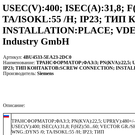
USEC(V):400; ISEC(A):31,8; 
TA/ISOKL:55 /H; IP23; Т
INSTALLATION:PLACE; VDE05
Industry GmbH
Артикул:
4BU4533-5EA23-2DC0
Наименование:
ТРАНСФОРМАТОР;ФАЗ:3; PN(KVA):22,5; UPRI
IP23; ТИП КОНТАКТОВ:SCREW CONNECTION; INSTALLAT
Производитель:
Siemens
Описание:
ТРАНСФОРМАТОР;ФАЗ:3; PN(KVA):22,5; UPRI(V):480+/-
USEC(V):400; ISEC(A):31,8; F(HZ):50...60; VECTOR GR./
WNG.:DYN5 /0; TA/ISOKL:55 /H; IP23; ТИП