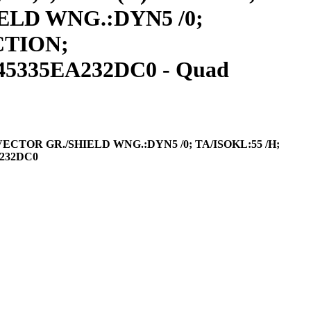
HIELD WNG.:DYN5 /0;
CTION;
45335EA232DC0 - Quad
; VECTOR GR./SHIELD WNG.:DYN5 /0; TA/ISOKL:55 /H;
232DC0