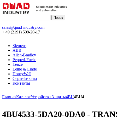
sales@quad-industry.com
|
+ 49 (2191) 599-20-17
Siemens
ABB
Allen-Bradley
Pepperl-Fuchs
Leuze
Leine & Linde
HoneyWell
Сертификаты
Контакты
Главная
Каталог
Устройства Защиты
4BU
4BU4
4BU4533-5DA20-0DA0 - TRAN