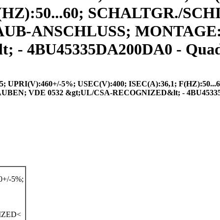
 F(HZ):50...60; SCHALTGR./SC
RAUB-ANSCHLUSS; MONTAGE
 - 4BU45335DA200DA0 - Quad
RI(V):460+/-5%; USEC(V):400; ISEC(A):36,1; F(HZ):50...
N; VDE 0532 &gt;UL/CSA-RECOGNIZED&lt; - 4BU4533
+/-5%;
IZED<