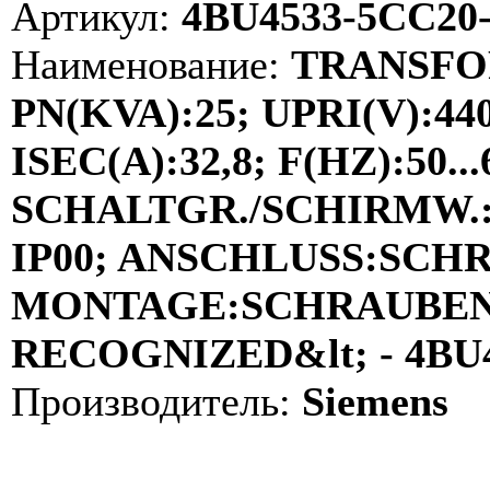
Артикул:
4BU4533-5CC20
Наименование:
TRANSFO
PN(KVA):25; UPRI(V):44
ISEC(A):32,8; F(HZ):50...
SCHALTGR./SCHIRMW.:Y
IP00; ANSCHLUSS:SCH
MONTAGE:SCHRAUBEN; 
RECOGNIZED&lt; - 4BU
Производитель:
Siemens