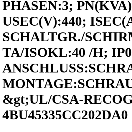
PHASEN:3; PN(KVA):
USEC(V):440; ISEC(A)
SCHALTGR./SCHIRM
TA/ISOKL:40 /H; IP0
ANSCHLUSS:SCHR
MONTAGE:SCHRAUB
&gt;UL/CSA-RECOGN
4BU45335CC202DA0 