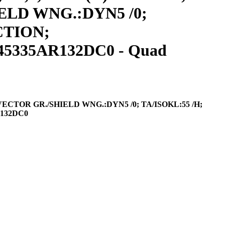
HIELD WNG.:DYN5 /0;
CTION;
45335AR132DC0 - Quad
; VECTOR GR./SHIELD WNG.:DYN5 /0; TA/ISOKL:55 /H;
R132DC0