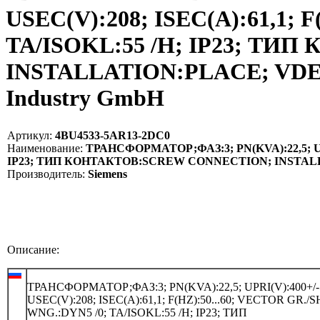
USEC(V):208; ISEC(A):61,1; 
TA/ISOKL:55 /H; IP23; Т
INSTALLATION:PLACE; VDE05
Industry GmbH
Артикул:
4BU4533-5AR13-2DC0
Наименование:
ТРАНСФОРМАТОР;ФАЗ:3; PN(KVA):22,5; UPRI
IP23; ТИП КОНТАКТОВ:SCREW CONNECTION; INSTALLAT
Производитель:
Siemens
Описание:
ТРАНСФОРМАТОР;ФАЗ:3; PN(KVA):22,5; UPRI(V):400+/-
USEC(V):208; ISEC(A):61,1; F(HZ):50...60; VECTOR GR./
WNG.:DYN5 /0; TA/ISOKL:55 /H; IP23; ТИП