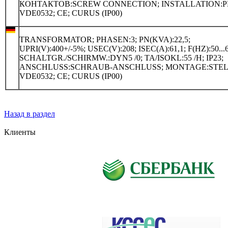
КОНТАКТОВ:SCREW CONNECTION; INSTALLATION:P
VDE0532; CE; CURUS (IP00)
TRANSFORMATOR; PHASEN:3; PN(KVA):22,5;
UPRI(V):400+/-5%; USEC(V):208; ISEC(A):61,1; F(HZ):50...6
SCHALTGR./SCHIRMW.:DYN5 /0; TA/ISOKL:55 /H; IP23;
ANSCHLUSS:SCHRAUB-ANSCHLUSS; MONTAGE:STEL
VDE0532; CE; CURUS (IP00)
Назад в раздел
Клиенты