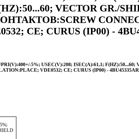
F(HZ):50...60; VECTOR GR./S
ИП КОНТАКТОВ:SCREW CONNE
32; CE; CURUS (IP00) - 4BU
(V):400+/-5%; USEC(V):208; ISEC(A):61,1; F(HZ):50...60
ION:PLACE; VDE0532; CE; CURUS (IP00) - 4BU45335A
5%;
SHIELD