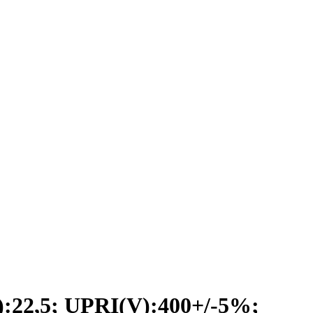
2,5; UPRI(V):400+/-5%;