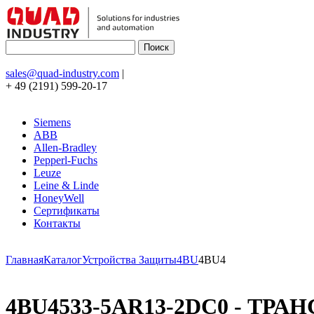
sales@quad-industry.com
|
+ 49 (2191) 599-20-17
Siemens
ABB
Allen-Bradley
Pepperl-Fuchs
Leuze
Leine & Linde
HoneyWell
Сертификаты
Контакты
Главная
Каталог
Устройства Защиты
4BU
4BU4
4BU4533-5AR13-2DC0 - ТРАН