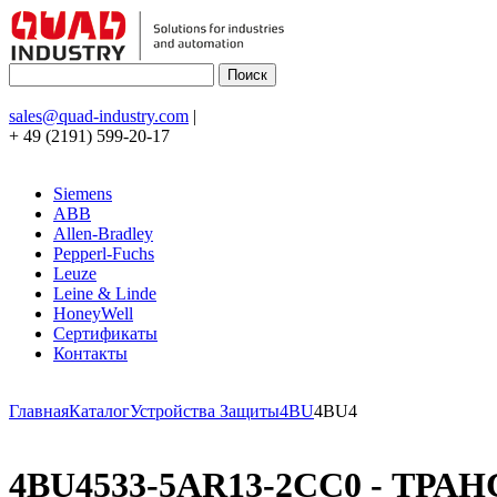
sales@quad-industry.com
|
+ 49 (2191) 599-20-17
Siemens
ABB
Allen-Bradley
Pepperl-Fuchs
Leuze
Leine & Linde
HoneyWell
Сертификаты
Контакты
Главная
Каталог
Устройства Защиты
4BU
4BU4
4BU4533-5AR13-2CC0 - ТРАН