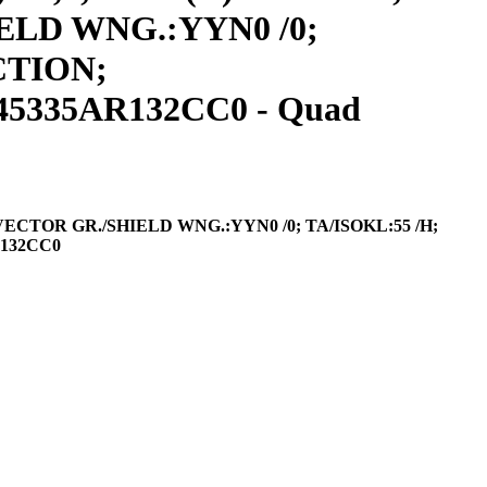
HIELD WNG.:YYN0 /0;
CTION;
45335AR132CC0 - Quad
; VECTOR GR./SHIELD WNG.:YYN0 /0; TA/ISOKL:55 /H;
R132CC0