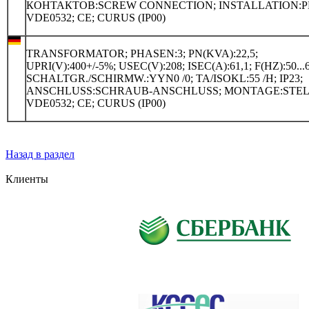
КОНТАКТОВ:SCREW CONNECTION; INSTALLATION:P
VDE0532; CE; CURUS (IP00)
TRANSFORMATOR; PHASEN:3; PN(KVA):22,5;
UPRI(V):400+/-5%; USEC(V):208; ISEC(A):61,1; F(HZ):50...6
SCHALTGR./SCHIRMW.:YYN0 /0; TA/ISOKL:55 /H; IP23;
ANSCHLUSS:SCHRAUB-ANSCHLUSS; MONTAGE:STEL
VDE0532; CE; CURUS (IP00)
Назад в раздел
Клиенты