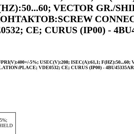
F(HZ):50...60; VECTOR GR./S
ИП КОНТАКТОВ:SCREW CONNE
32; CE; CURUS (IP00) - 4BU
(V):400+/-5%; USEC(V):208; ISEC(A):61,1; F(HZ):50...60
ION:PLACE; VDE0532; CE; CURUS (IP00) - 4BU45335A
5%;
SHIELD