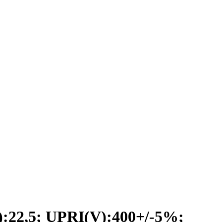
2,5; UPRI(V):400+/-5%;