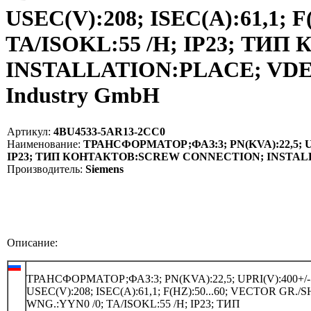
USEC(V):208; ISEC(A):61,1; 
TA/ISOKL:55 /H; IP23; Т
INSTALLATION:PLACE; VDE05
Industry GmbH
Артикул:
4BU4533-5AR13-2CC0
Наименование:
ТРАНСФОРМАТОР;ФАЗ:3; PN(KVA):22,5; UPRI
IP23; ТИП КОНТАКТОВ:SCREW CONNECTION; INSTALLAT
Производитель:
Siemens
Описание:
ТРАНСФОРМАТОР;ФАЗ:3; PN(KVA):22,5; UPRI(V):400+/-
USEC(V):208; ISEC(A):61,1; F(HZ):50...60; VECTOR GR./
WNG.:YYN0 /0; TA/ISOKL:55 /H; IP23; ТИП