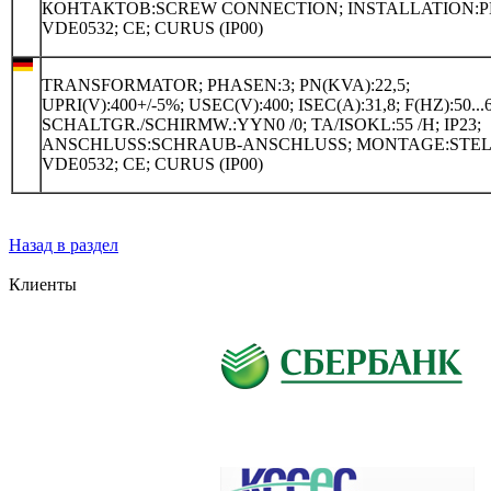
КОНТАКТОВ:SCREW CONNECTION; INSTALLATION:P
VDE0532; CE; CURUS (IP00)
TRANSFORMATOR; PHASEN:3; PN(KVA):22,5;
UPRI(V):400+/-5%; USEC(V):400; ISEC(A):31,8; F(HZ):50...6
SCHALTGR./SCHIRMW.:YYN0 /0; TA/ISOKL:55 /H; IP23;
ANSCHLUSS:SCHRAUB-ANSCHLUSS; MONTAGE:STEL
VDE0532; CE; CURUS (IP00)
Назад в раздел
Клиенты