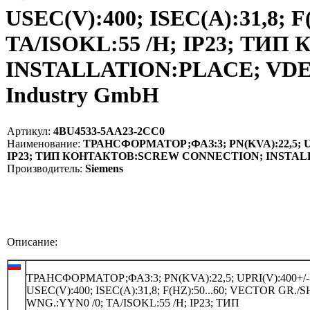
USEC(V):400; ISEC(A):31,8; 
TA/ISOKL:55 /H; IP23; Т
INSTALLATION:PLACE; VDE05
Industry GmbH
Артикул:
4BU4533-5AA23-2CC0
Наименование:
ТРАНСФОРМАТОР;ФАЗ:3; PN(KVA):22,5; UPRI
IP23; ТИП КОНТАКТОВ:SCREW CONNECTION; INSTALLAT
Производитель:
Siemens
Описание:
ТРАНСФОРМАТОР;ФАЗ:3; PN(KVA):22,5; UPRI(V):400+/-
USEC(V):400; ISEC(A):31,8; F(HZ):50...60; VECTOR GR./
WNG.:YYN0 /0; TA/ISOKL:55 /H; IP23; ТИП