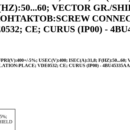
F(HZ):50...60; VECTOR GR./S
ИП КОНТАКТОВ:SCREW CONNE
32; CE; CURUS (IP00) - 4BU
(V):400+/-5%; USEC(V):400; ISEC(A):31,8; F(HZ):50...60
ION:PLACE; VDE0532; CE; CURUS (IP00) - 4BU45335A
5%;
SHIELD