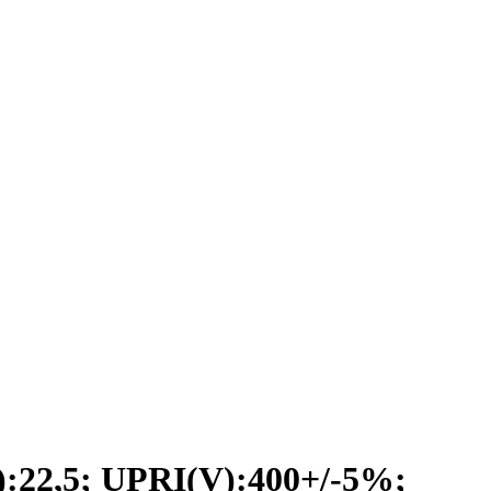
2,5; UPRI(V):400+/-5%;