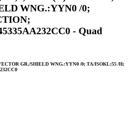
HIELD WNG.:YYN0 /0;
CTION;
45335AA232CC0 - Quad
; VECTOR GR./SHIELD WNG.:YYN0 /0; TA/ISOKL:55 /H;
A232CC0