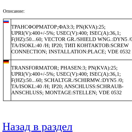
Описание:
ТРАНСФОРМАТОР;ФАЗ:3; PN(KVA):25;
UPRI(V):400+/-5%; USEC(V):400; ISEC(A):36,1;
F(HZ):50...60; VECTOR GR./SHIELD WNG.:DYN5 /0
TA/ISOKL:40 /H; IP20; ТИП КОНТАКТОВ:SCREW
CONNECTION; INSTALLATION:PLACE; VDE 0532
TRANSFORMATOR; PHASEN:3; PN(KVA):25;
UPRI(V):400+/-5%; USEC(V):400; ISEC(A):36,1;
F(HZ):50...60; SCHALTGR./SCHIRMW.:DYN5 /0;
TA/ISOKL:40 /H; IP20; ANSCHLUSS:SCHRAUB-
ANSCHLUSS; MONTAGE:STELLEN; VDE 0532
Назад в раздел