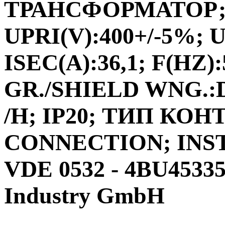
ТРАНСФОРМАТОР;ФА
UPRI(V):400+/-5%; U
ISEC(A):36,1; F(HZ)
GR./SHIELD WNG.:D
/H; IP20; ТИП КО
CONNECTION; INS
VDE 0532 - 4BU4533
Industry GmbH