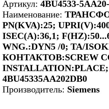
Артикул:
4BU4533-5AA20
Наименование:
ТРАНСФО
PN(KVA):25; UPRI(V):40
ISEC(A):36,1; F(HZ):50
WNG.:DYN5 /0; TA/ISOKL
КОНТАКТОВ:SCREW C
INSTALLATION:PLACE; 
4BU45335AA202DB0
Производитель:
Siemens