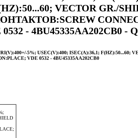
F(HZ):50...60; VECTOR GR./S
ИП КОНТАКТОВ:SCREW CONNE
532 - 4BU45335AA202CB0 - Q
):400+/-5%; USEC(V):400; ISEC(A):36,1; F(HZ):50...60; 
PLACE; VDE 0532 - 4BU45335AA202CB0
%;
SHIELD
LACE;