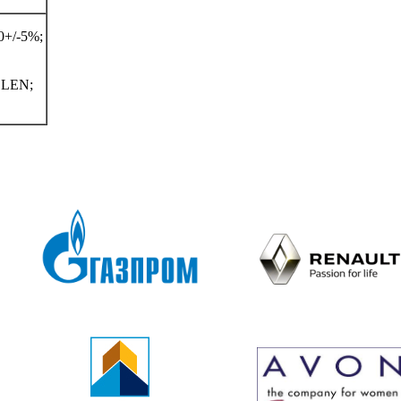
+/-5%;
LEN;