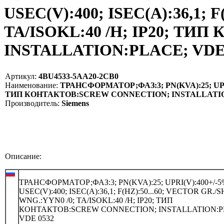
USEC(V):400; ISEC(A):36,1; 
TA/ISOKL:40 /H; IP20; Т
INSTALLATION:PLACE; VDE 0
Артикул:
4BU4533-5AA20-2CB0
Наименование:
ТРАНСФОРМАТОР;ФАЗ:3; PN(KVA):25; UPRI(V
ТИП КОНТАКТОВ:SCREW CONNECTION; INSTALLATION:
Производитель:
Siemens
Описание:
ТРАНСФОРМАТОР;ФАЗ:3; PN(KVA):25; UPRI(V):400+/-5
USEC(V):400; ISEC(A):36,1; F(HZ):50...60; VECTOR GR./
WNG.:YYN0 /0; TA/ISOKL:40 /H; IP20; ТИП
КОНТАКТОВ:SCREW CONNECTION; INSTALLATION:P
VDE 0532