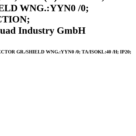
HIELD WNG.:YYN0 /0;
CTION;
uad Industry GmbH
VECTOR GR./SHIELD WNG.:YYN0 /0; TA/ISOKL:40 /H; IP20;