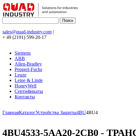
sales@quad-industry.com
|
+ 49 (2191) 599-20-17
Siemens
ABB
Allen-Bradley
Pepperl-Fuchs
Leuze
Leine & Linde
HoneyWell
Сертификаты
Контакты
Главная
Каталог
Устройства Защиты
4BU
4BU4
4BU4533-5AA20-2CB0 - ТРАН