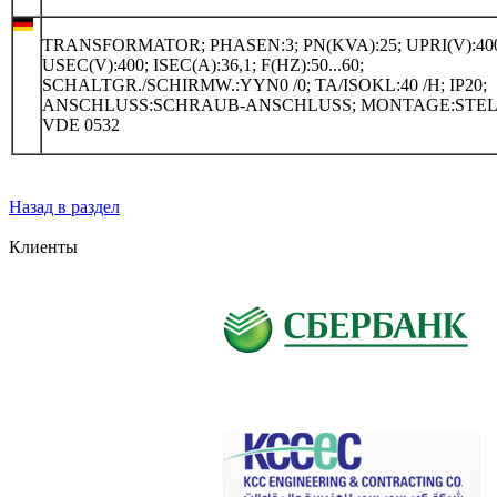
TRANSFORMATOR; PHASEN:3; PN(KVA):25; UPRI(V):400
USEC(V):400; ISEC(A):36,1; F(HZ):50...60;
SCHALTGR./SCHIRMW.:YYN0 /0; TA/ISOKL:40 /H; IP20;
ANSCHLUSS:SCHRAUB-ANSCHLUSS; MONTAGE:STEL
VDE 0532
Назад в раздел
Клиенты