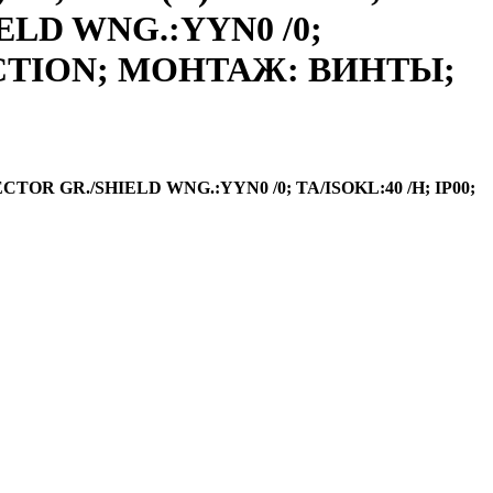
HIELD WNG.:YYN0 /0;
ECTION; МОНТАЖ: ВИНТЫ;
VECTOR GR./SHIELD WNG.:YYN0 /0; TA/ISOKL:40 /H; IP00;