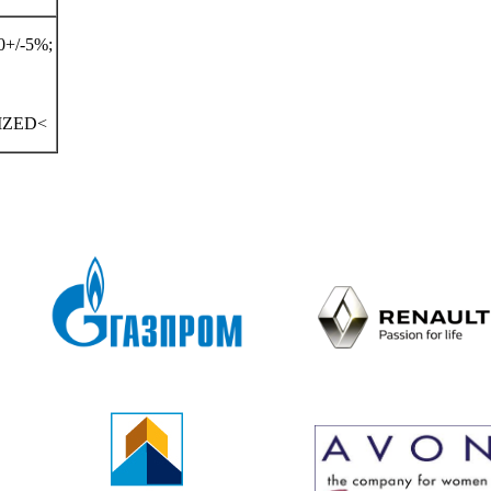
+/-5%;
IZED<