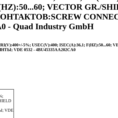
F(HZ):50...60; VECTOR GR./S
ТИП КОНТАКТОВ:SCREW CONN
0 - Quad Industry GmbH
):400+/-5%; USEC(V):400; ISEC(A):36,1; F(HZ):50...60; 
Ы; VDE 0532 - 4BU45335AA202CA0
%;
SHIELD
Ы; VDE