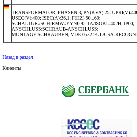
TRANSFORMATOR; PHASEN:3; PN(KVA):25; UPRI(V):400
USEC(V):400; ISEC(A):36,1; F(HZ):50...60;
SCHALTGR./SCHIRMW.:YYN0 /0; TA/ISOKL:40 /H; IP00;
ANSCHLUSS:SCHRAUB-ANSCHLUSS;
MONTAGE:SCHRAUBEN; VDE 0532 >UL/CSA-RECOGN
Назад в раздел
Клиенты