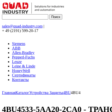
sales@quad-industry.com
|
+ 49 (2191) 599-20-17
Siemens
ABB
Allen-Bradley
Pepperl-Fuchs
Leuze
Leine & Linde
HoneyWell
Сертификаты
Контакты
Главная
Каталог
Устройства Защиты
4BU
4BU4
4BU4533-5AA20-2CA0 - ТРАН