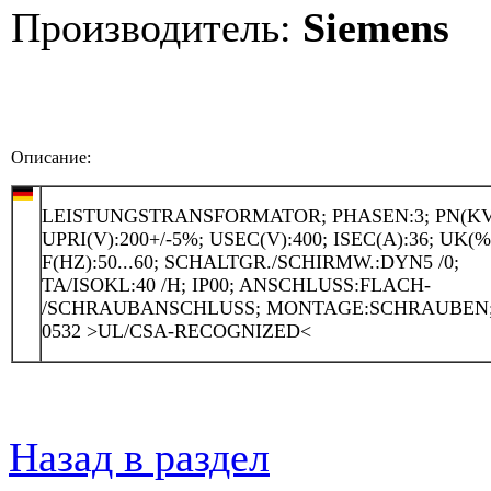
Производитель:
Siemens
Описание:
LEISTUNGSTRANSFORMATOR; PHASEN:3; PN(KVA
UPRI(V):200+/-5%; USEC(V):400; ISEC(A):36; UK(%)
F(HZ):50...60; SCHALTGR./SCHIRMW.:DYN5 /0;
TA/ISOKL:40 /H; IP00; ANSCHLUSS:FLACH-
/SCHRAUBANSCHLUSS; MONTAGE:SCHRAUBEN
0532 >UL/CSA-RECOGNIZED<
Назад в раздел