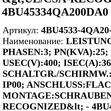
4BU45334QA200DA0 
Артикул:
4BU4533-4QA20
Наименование:
LEISTUN
PHASEN:3; PN(KVA):25; 
USEC(V):400; ISEC(A):36;
SCHALTGR./SCHIRMW.:D
IP00; ANSCHLUSS:FLA
MONTAGE:SCHRAUBEN; 
RECOGNIZED&lt; - 4BU