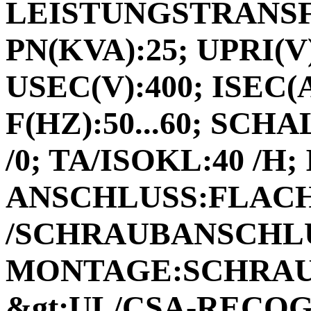
LEISTUNGSTRANSF
PN(KVA):25; UPRI(V
USEC(V):400; ISEC(A
F(HZ):50...60; SC
/0; TA/ISOKL:40 /H; 
ANSCHLUSS:FLACH
/SCHRAUBANSCHL
MONTAGE:SCHRAUB
&gt;UL/CSA-RECOGN