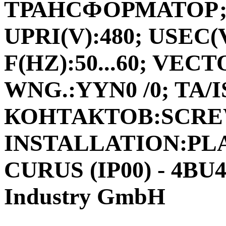
ТРАНСФОРМАТОР;ФА
UPRI(V):480; USEC(V
F(HZ):50...60; VEC
WNG.:YYN0 /0; TA/I
КОНТАКТОВ:SCRE
INSTALLATION:PLA
CURUS (IP00) - 4BU
Industry GmbH