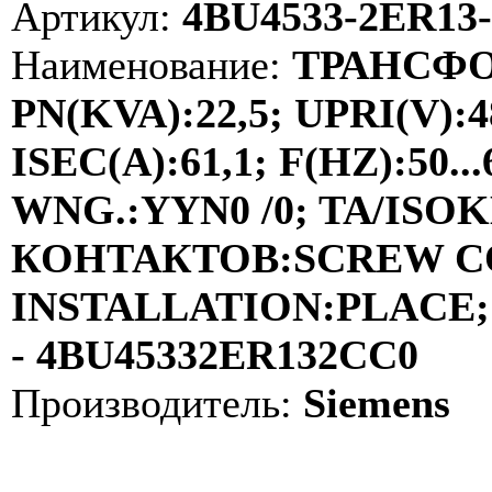
Артикул:
4BU4533-2ER13
Наименование:
ТРАНСФО
PN(KVA):22,5; UPRI(V):4
ISEC(A):61,1; F(HZ):50
WNG.:YYN0 /0; TA/ISOKL
КОНТАКТОВ:SCREW C
INSTALLATION:PLACE; 
- 4BU45332ER132CC0
Производитель:
Siemens