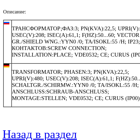
Описание:
ТРАНСФОРМАТОР;ФАЗ:3; PN(KVA):22,5; UPRI(V):
USEC(V):208; ISEC(A):61,1; F(HZ):50...60; VECTOR
GR./SHIELD WNG.:YYN0 /0; TA/ISOKL:55 /H; IP23
КОНТАКТОВ:SCREW CONNECTION;
INSTALLATION:PLACE; VDE0532; CE; CURUS (IP0
TRANSFORMATOR; PHASEN:3; PN(KVA):22,5;
UPRI(V):480; USEC(V):208; ISEC(A):61,1; F(HZ):50..
SCHALTGR./SCHIRMW.:YYN0 /0; TA/ISOKL:55 /H; 
ANSCHLUSS:SCHRAUB-ANSCHLUSS;
MONTAGE:STELLEN; VDE0532; CE; CURUS (IP00)
Назад в раздел