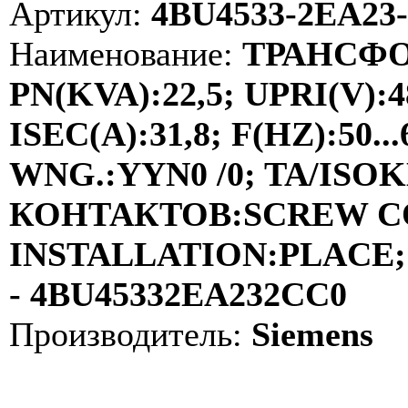
Артикул:
4BU4533-2EA23
Наименование:
ТРАНСФО
PN(KVA):22,5; UPRI(V):4
ISEC(A):31,8; F(HZ):50
WNG.:YYN0 /0; TA/ISOKL
КОНТАКТОВ:SCREW C
INSTALLATION:PLACE; 
- 4BU45332EA232CC0
Производитель:
Siemens