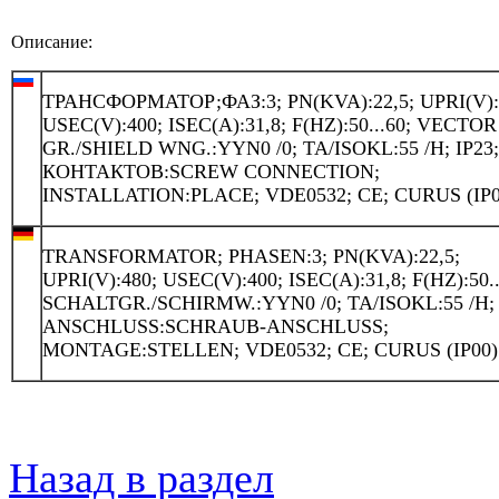
Описание:
ТРАНСФОРМАТОР;ФАЗ:3; PN(KVA):22,5; UPRI(V):
USEC(V):400; ISEC(A):31,8; F(HZ):50...60; VECTOR
GR./SHIELD WNG.:YYN0 /0; TA/ISOKL:55 /H; IP23
КОНТАКТОВ:SCREW CONNECTION;
INSTALLATION:PLACE; VDE0532; CE; CURUS (IP0
TRANSFORMATOR; PHASEN:3; PN(KVA):22,5;
UPRI(V):480; USEC(V):400; ISEC(A):31,8; F(HZ):50..
SCHALTGR./SCHIRMW.:YYN0 /0; TA/ISOKL:55 /H; 
ANSCHLUSS:SCHRAUB-ANSCHLUSS;
MONTAGE:STELLEN; VDE0532; CE; CURUS (IP00)
Назад в раздел