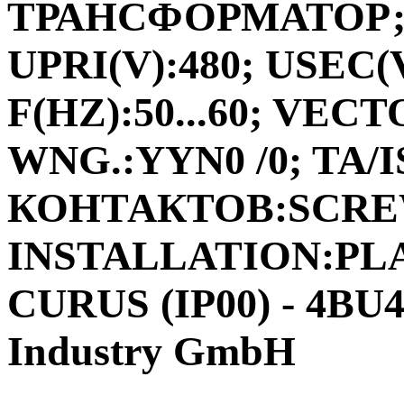
ТРАНСФОРМАТОР;ФА
UPRI(V):480; USEC(V
F(HZ):50...60; VEC
WNG.:YYN0 /0; TA/I
КОНТАКТОВ:SCRE
INSTALLATION:PLA
CURUS (IP00) - 4BU
Industry GmbH