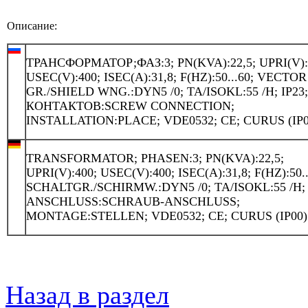
Описание:
ТРАНСФОРМАТОР;ФАЗ:3; PN(KVA):22,5; UPRI(V):
USEC(V):400; ISEC(A):31,8; F(HZ):50...60; VECTOR
GR./SHIELD WNG.:DYN5 /0; TA/ISOKL:55 /H; IP23
КОНТАКТОВ:SCREW CONNECTION;
INSTALLATION:PLACE; VDE0532; CE; CURUS (IP0
TRANSFORMATOR; PHASEN:3; PN(KVA):22,5;
UPRI(V):400; USEC(V):400; ISEC(A):31,8; F(HZ):50..
SCHALTGR./SCHIRMW.:DYN5 /0; TA/ISOKL:55 /H; 
ANSCHLUSS:SCHRAUB-ANSCHLUSS;
MONTAGE:STELLEN; VDE0532; CE; CURUS (IP00)
Назад в раздел