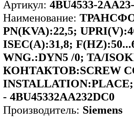
Артикул:
4BU4533-2AA23
Наименование:
ТРАНСФО
PN(KVA):22,5; UPRI(V):4
ISEC(A):31,8; F(HZ):50
WNG.:DYN5 /0; TA/ISOKL
КОНТАКТОВ:SCREW C
INSTALLATION:PLACE; 
- 4BU45332AA232DC0
Производитель:
Siemens