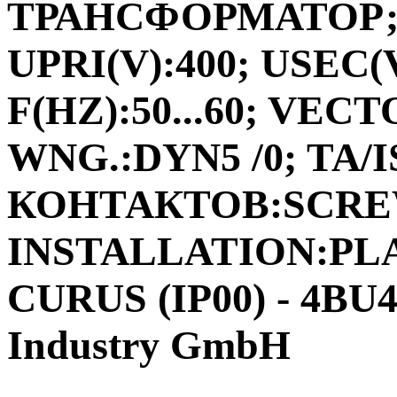
ТРАНСФОРМАТОР;ФА
UPRI(V):400; USEC(V
F(HZ):50...60; VEC
WNG.:DYN5 /0; TA/I
КОНТАКТОВ:SCRE
INSTALLATION:PLA
CURUS (IP00) - 4BU
Industry GmbH