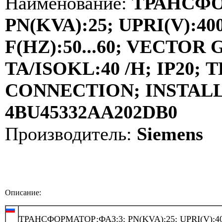
Наименование:
ТРАНСФО
PN(KVA):25; UPRI(V):400
F(HZ):50...60; VECTOR
TA/ISOKL:40 /H; IP20
CONNECTION; INSTALLA
4BU45332AA202DB0
Производитель:
Siemens
Описание:
ТРАНСФОРМАТОР;ФАЗ:3; PN(KVA):25; UPRI(V):40