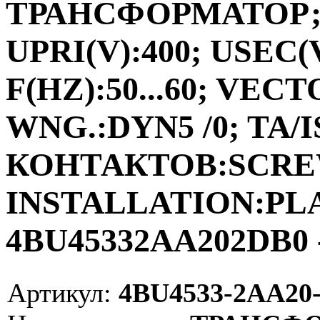
ТРАНСФОРМАТОР;ФА
UPRI(V):400; USEC(V
F(HZ):50...60; VEC
WNG.:DYN5 /0; TA/I
КОНТАКТОВ:SCRE
INSTALLATION:PLAC
4BU45332AA202DB0 
Артикул:
4BU4533-2AA20