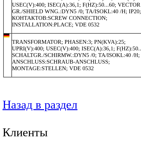
USEC(V):400; ISEC(A):36,1; F(HZ):50...60; VECTOR
GR./SHIELD WNG.:DYN5 /0; TA/ISOKL:40 /H; IP20
КОНТАКТОВ:SCREW CONNECTION;
INSTALLATION:PLACE; VDE 0532
TRANSFORMATOR; PHASEN:3; PN(KVA):25;
UPRI(V):400; USEC(V):400; ISEC(A):36,1; F(HZ):50..
SCHALTGR./SCHIRMW.:DYN5 /0; TA/ISOKL:40 /H; 
ANSCHLUSS:SCHRAUB-ANSCHLUSS;
MONTAGE:STELLEN; VDE 0532
Назад в раздел
Клиенты