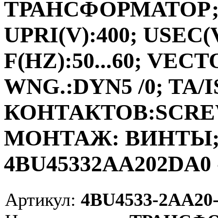
ТРАНСФОРМАТОР;ФА
UPRI(V):400; USEC(V
F(HZ):50...60; VEC
WNG.:DYN5 /0; TA/I
КОНТАКТОВ:SCRE
МОНТАЖ: ВИНТЫ; V
4BU45332AA202DA0 
Артикул:
4BU4533-2AA20