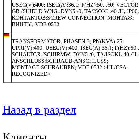
USEC(V):400; ISEC(A):36,1; F(HZ):50...60; VECTOR
GR./SHIELD WNG.:DYN5 /0; TA/ISOKL:40 /H; IP00
КОНТАКТОВ:SCREW CONNECTION; МОНТАЖ:
ВИНТЫ; VDE 0532
TRANSFORMATOR; PHASEN:3; PN(KVA):25;
UPRI(V):400; USEC(V):400; ISEC(A):36,1; F(HZ):50..
SCHALTGR./SCHIRMW.:DYN5 /0; TA/ISOKL:40 /H; 
ANSCHLUSS:SCHRAUB-ANSCHLUSS;
MONTAGE:SCHRAUBEN; VDE 0532 >UL/CSA-
RECOGNIZED<
Назад в раздел
Клиенты