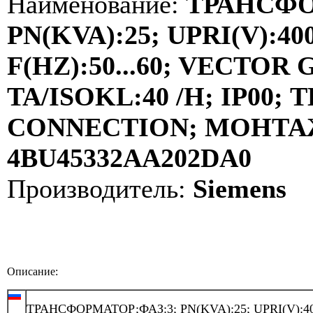
Наименование:
ТРАНСФО
PN(KVA):25; UPRI(V):400
F(HZ):50...60; VECTOR
TA/ISOKL:40 /H; IP00
CONNECTION; МОНТАЖ:
4BU45332AA202DA0
Производитель:
Siemens
Описание:
ТРАНСФОРМАТОР;ФАЗ:3; PN(KVA):25; UPRI(V):40