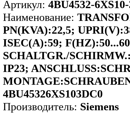
Артикул:
4BU4532-6XS10
Наименование:
TRANSFO
PN(KVA):22,5; UPRI(V):3
ISEC(A):59; F(HZ):50...60
SCHALTGR./SCHIRMW.:D
IP23; ANSCHLUSS:SCH
MONTAGE:SCHRAUBEN; 
4BU45326XS103DC0
Производитель:
Siemens