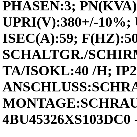
PHASEN:3; PN(KVA):
UPRI(V):380+/-10%; 
ISEC(A):59; F(HZ):50.
SCHALTGR./SCHIRM
TA/ISOKL:40 /H; IP2
ANSCHLUSS:SCHR
MONTAGE:SCHRAUB
4BU45326XS103DC0 -