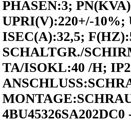
PHASEN:3; PN(KVA):
UPRI(V):220+/-10%; 
ISEC(A):32,5; F(HZ):5
SCHALTGR./SCHIRM
TA/ISOKL:40 /H; IP2
ANSCHLUSS:SCHR
MONTAGE:SCHRAUB
4BU45326SA202DC0 -