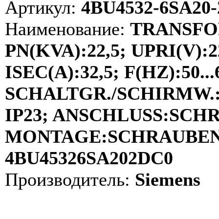
Артикул:
4BU4532-6SA20
Наименование:
TRANSFO
PN(KVA):22,5; UPRI(V):2
ISEC(A):32,5; F(HZ):50...
SCHALTGR./SCHIRMW.:D
IP23; ANSCHLUSS:SCH
MONTAGE:SCHRAUBEN; 
4BU45326SA202DC0
Производитель:
Siemens