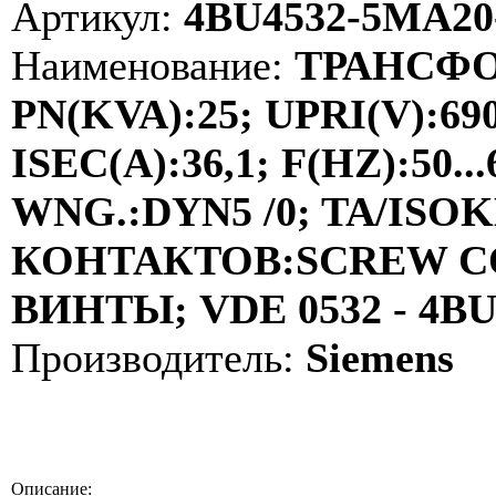
Артикул:
4BU4532-5MA20
Наименование:
ТРАНСФО
PN(KVA):25; UPRI(V):69
ISEC(A):36,1; F(HZ):50
WNG.:DYN5 /0; TA/ISOKL
КОНТАКТОВ:SCREW C
ВИНТЫ; VDE 0532 - 4B
Производитель:
Siemens
Описание: