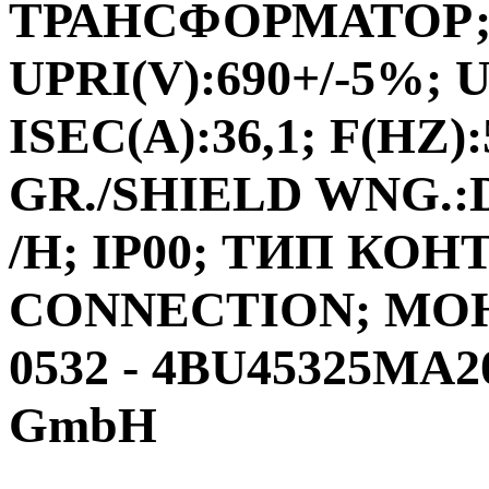
ТРАНСФОРМАТОР;ФА
UPRI(V):690+/-5%; U
ISEC(A):36,1; F(HZ)
GR./SHIELD WNG.:D
/H; IP00; ТИП КО
CONNECTION; МО
0532 - 4BU45325MA20
GmbH