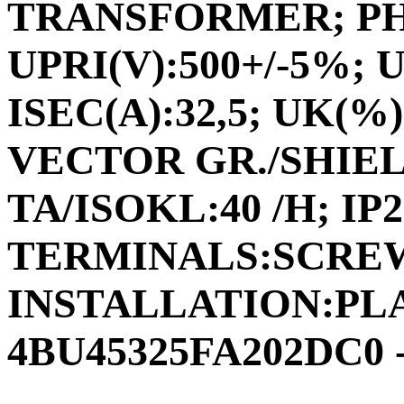
TRANSFORMER; PHAS
UPRI(V):500+/-5%; U
ISEC(A):32,5; UK(%):
VECTOR GR./SHIEL
TA/ISOKL:40 /H; IP
TERMINALS:SCRE
INSTALLATION:PLAC
4BU45325FA202DC0 -