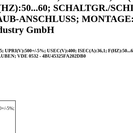
 F(HZ):50...60; SCHALTGR./SC
RAUB-ANSCHLUSS; MONTAGE:
dustry GmbH
RI(V):500+/-5%; USEC(V):400; ISEC(A):36,1; F(HZ):50...
N; VDE 0532 - 4BU45325FA202DB0
+/-5%;