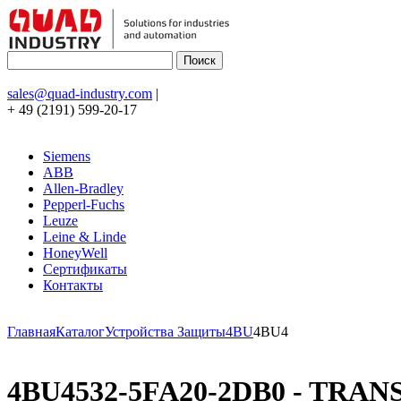
sales@quad-industry.com
|
+ 49 (2191) 599-20-17
Siemens
ABB
Allen-Bradley
Pepperl-Fuchs
Leuze
Leine & Linde
HoneyWell
Сертификаты
Контакты
Главная
Каталог
Устройства Защиты
4BU
4BU4
4BU4532-5FA20-2DB0 - TRAN