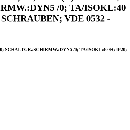
HIRMW.:DYN5 /0; TA/ISOKL:40
SCHRAUBEN; VDE 0532 -
60; SCHALTGR./SCHIRMW.:DYN5 /0; TA/ISOKL:40 /H; IP20;