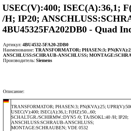
USEC(V):400; ISEC(A):36,1;
/H; IP20; ANSCHLUSS:SCH
4BU45325FA202DB0 - Quad In
Артикул:
4BU4532-5FA20-2DB0
Наименование:
TRANSFORMATOR; PHASEN:3; PN(KVA):25; UP
ANSCHLUSS:SCHRAUB-ANSCHLUSS; MONTAGE:SCHRAUBE
Производитель:
Siemens
Описание:
TRANSFORMATOR; PHASEN:3; PN(KVA):25; UPRI(V):500
USEC(V):400; ISEC(A):36,1; F(HZ):50...60;
SCHALTGR./SCHIRMW.:DYN5 /0; TA/ISOKL:40 /H; IP20;
ANSCHLUSS:SCHRAUB-ANSCHLUSS;
MONTAGE:SCHRAUBEN; VDE 0532