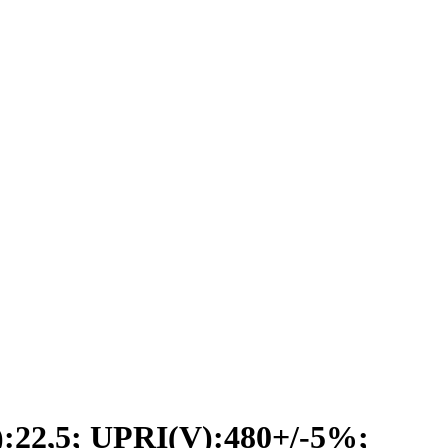
2,5; UPRI(V):480+/-5%;