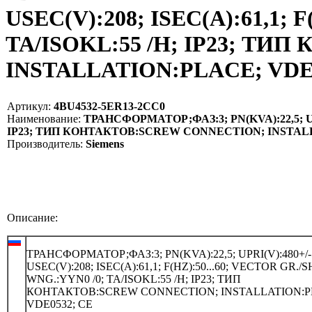
USEC(V):208; ISEC(A):61,1; 
TA/ISOKL:55 /H; IP23; Т
INSTALLATION:PLACE; VDE05
Артикул:
4BU4532-5ER13-2CC0
Наименование:
ТРАНСФОРМАТОР;ФАЗ:3; PN(KVA):22,5; UPRI
IP23; ТИП КОНТАКТОВ:SCREW CONNECTION; INSTALLA
Производитель:
Siemens
Описание:
ТРАНСФОРМАТОР;ФАЗ:3; PN(KVA):22,5; UPRI(V):480+/-
USEC(V):208; ISEC(A):61,1; F(HZ):50...60; VECTOR GR./
WNG.:YYN0 /0; TA/ISOKL:55 /H; IP23; ТИП
КОНТАКТОВ:SCREW CONNECTION; INSTALLATION:P
VDE0532; CE