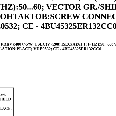
F(HZ):50...60; VECTOR GR./S
ИП КОНТАКТОВ:SCREW CONNE
32; CE - 4BU45325ER132CC0 
(V):480+/-5%; USEC(V):208; ISEC(A):61,1; F(HZ):50...60
TION:PLACE; VDE0532; CE - 4BU45325ER132CC0
5%;
SHIELD
LACE;