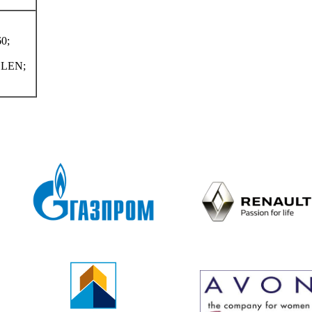
0;
LEN;