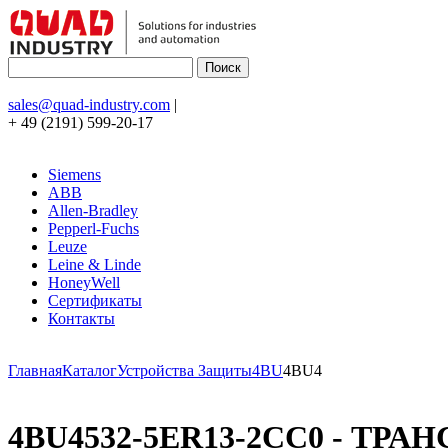
sales@quad-industry.com
|
+ 49 (2191) 599-20-17
Siemens
ABB
Allen-Bradley
Pepperl-Fuchs
Leuze
Leine & Linde
HoneyWell
Сертификаты
Контакты
Главная
Каталог
Устройства Защиты
4BU
4BU4
4BU4532-5ER13-2CC0 - ТРАН