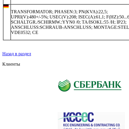
TRANSFORMATOR; PHASEN:3; PN(KVA):22,5;
UPRI(V):480+/-5%; USEC(V):208; ISEC(A):61,1; F(HZ):50...6
SCHALTGR./SCHIRMW.:YYN0 /0; TA/ISOKL:55 /H; IP23;
ANSCHLUSS:SCHRAUB-ANSCHLUSS; MONTAGE:STEL
VDE0532; CE
Назад в раздел
Клиенты