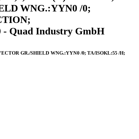
HIELD WNG.:YYN0 /0;
CTION;
- Quad Industry GmbH
; VECTOR GR./SHIELD WNG.:YYN0 /0; TA/ISOKL:55 /H;