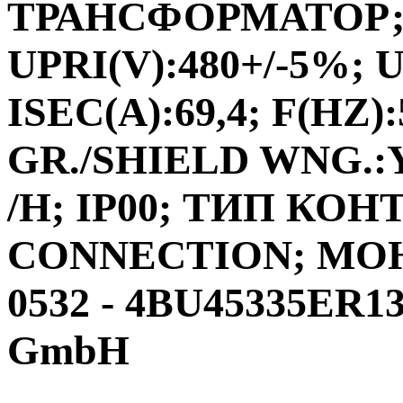
ТРАНСФОРМАТОР;ФА
UPRI(V):480+/-5%; U
ISEC(A):69,4; F(HZ)
GR./SHIELD WNG.:Y
/H; IP00; ТИП КО
CONNECTION; МО
0532 - 4BU45335ER13
GmbH