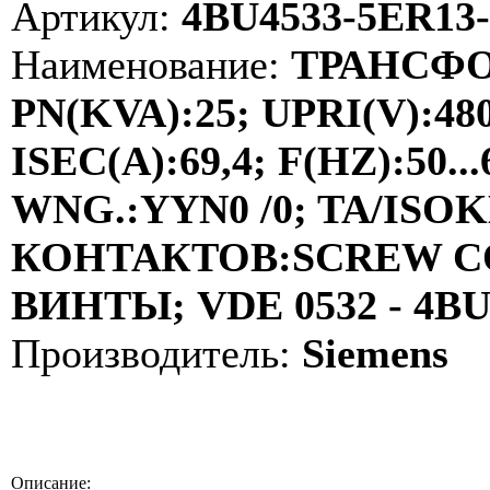
Артикул:
4BU4533-5ER13
Наименование:
ТРАНСФО
PN(KVA):25; UPRI(V):48
ISEC(A):69,4; F(HZ):50
WNG.:YYN0 /0; TA/ISOKL
КОНТАКТОВ:SCREW C
ВИНТЫ; VDE 0532 - 4B
Производитель:
Siemens
Описание: