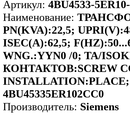
Артикул:
4BU4533-5ER10
Наименование:
ТРАНСФО
PN(KVA):22,5; UPRI(V):4
ISEC(A):62,5; F(HZ):50
WNG.:YYN0 /0; TA/ISOKL
КОНТАКТОВ:SCREW C
INSTALLATION:PLACE; 
4BU45335ER102CC0
Производитель:
Siemens