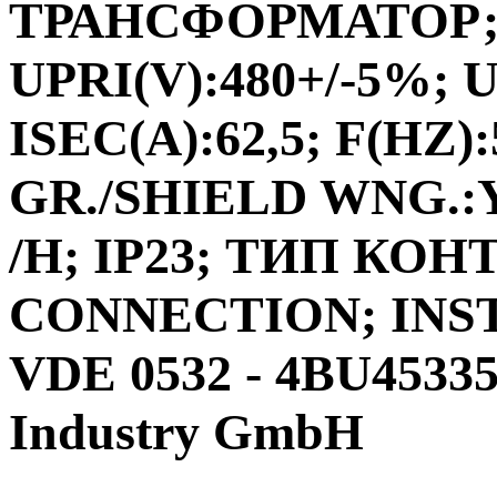
ТРАНСФОРМАТОР;ФА
UPRI(V):480+/-5%; U
ISEC(A):62,5; F(HZ)
GR./SHIELD WNG.:Y
/H; IP23; ТИП КО
CONNECTION; INS
VDE 0532 - 4BU4533
Industry GmbH