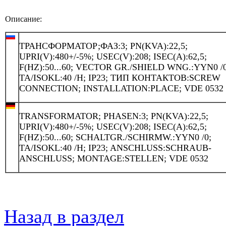
Описание:
ТРАНСФОРМАТОР;ФАЗ:3; PN(KVA):22,5;
UPRI(V):480+/-5%; USEC(V):208; ISEC(A):62,5;
F(HZ):50...60; VECTOR GR./SHIELD WNG.:YYN0 /0
TA/ISOKL:40 /H; IP23; ТИП КОНТАКТОВ:SCREW
CONNECTION; INSTALLATION:PLACE; VDE 0532
TRANSFORMATOR; PHASEN:3; PN(KVA):22,5;
UPRI(V):480+/-5%; USEC(V):208; ISEC(A):62,5;
F(HZ):50...60; SCHALTGR./SCHIRMW.:YYN0 /0;
TA/ISOKL:40 /H; IP23; ANSCHLUSS:SCHRAUB-
ANSCHLUSS; MONTAGE:STELLEN; VDE 0532
Назад в раздел