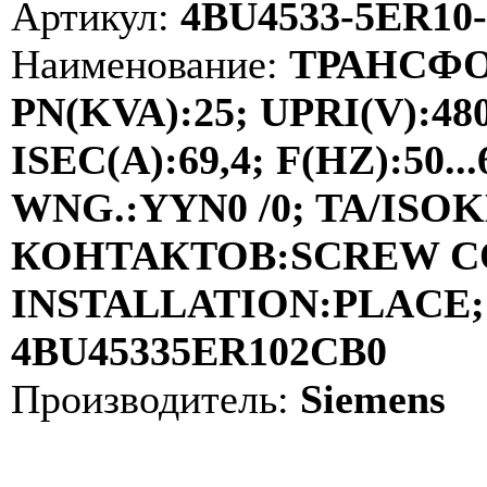
Артикул:
4BU4533-5ER10
Наименование:
ТРАНСФО
PN(KVA):25; UPRI(V):48
ISEC(A):69,4; F(HZ):50
WNG.:YYN0 /0; TA/ISOKL
КОНТАКТОВ:SCREW C
INSTALLATION:PLACE; 
4BU45335ER102CB0
Производитель:
Siemens