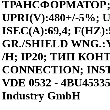
ТРАНСФОРМАТОР;ФА
UPRI(V):480+/-5%; U
ISEC(A):69,4; F(HZ)
GR./SHIELD WNG.:Y
/H; IP20; ТИП КО
CONNECTION; INS
VDE 0532 - 4BU4533
Industry GmbH