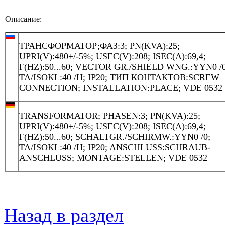
Описание:
ТРАНСФОРМАТОР;ФАЗ:3; PN(KVA):25;
UPRI(V):480+/-5%; USEC(V):208; ISEC(A):69,4;
F(HZ):50...60; VECTOR GR./SHIELD WNG.:YYN0 /0
TA/ISOKL:40 /H; IP20; ТИП КОНТАКТОВ:SCREW
CONNECTION; INSTALLATION:PLACE; VDE 0532
TRANSFORMATOR; PHASEN:3; PN(KVA):25;
UPRI(V):480+/-5%; USEC(V):208; ISEC(A):69,4;
F(HZ):50...60; SCHALTGR./SCHIRMW.:YYN0 /0;
TA/ISOKL:40 /H; IP20; ANSCHLUSS:SCHRAUB-
ANSCHLUSS; MONTAGE:STELLEN; VDE 0532
Назад в раздел