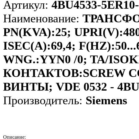
Артикул:
4BU4533-5ER10
Наименование:
ТРАНСФО
PN(KVA):25; UPRI(V):48
ISEC(A):69,4; F(HZ):50
WNG.:YYN0 /0; TA/ISOKL
КОНТАКТОВ:SCREW C
ВИНТЫ; VDE 0532 - 4B
Производитель:
Siemens
Описание: