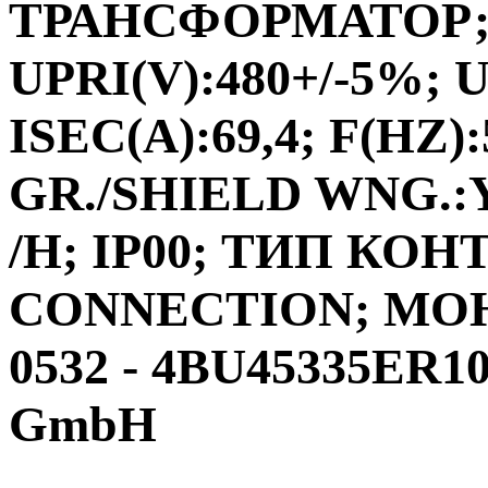
ТРАНСФОРМАТОР;ФА
UPRI(V):480+/-5%; U
ISEC(A):69,4; F(HZ)
GR./SHIELD WNG.:Y
/H; IP00; ТИП КО
CONNECTION; МО
0532 - 4BU45335ER10
GmbH