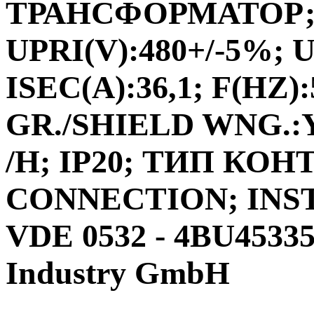
ТРАНСФОРМАТОР;ФА
UPRI(V):480+/-5%; U
ISEC(A):36,1; F(HZ)
GR./SHIELD WNG.:Y
/H; IP20; ТИП КО
CONNECTION; INS
VDE 0532 - 4BU4533
Industry GmbH