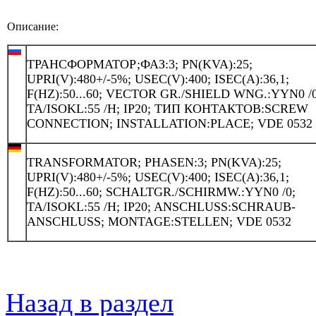
Описание:
ТРАНСФОРМАТОР;ФАЗ:3; PN(KVA):25;
UPRI(V):480+/-5%; USEC(V):400; ISEC(A):36,1;
F(HZ):50...60; VECTOR GR./SHIELD WNG.:YYN0 /0
TA/ISOKL:55 /H; IP20; ТИП КОНТАКТОВ:SCREW
CONNECTION; INSTALLATION:PLACE; VDE 0532
TRANSFORMATOR; PHASEN:3; PN(KVA):25;
UPRI(V):480+/-5%; USEC(V):400; ISEC(A):36,1;
F(HZ):50...60; SCHALTGR./SCHIRMW.:YYN0 /0;
TA/ISOKL:55 /H; IP20; ANSCHLUSS:SCHRAUB-
ANSCHLUSS; MONTAGE:STELLEN; VDE 0532
Назад в раздел