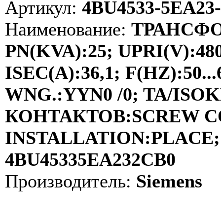
Артикул:
4BU4533-5EA23
Наименование:
ТРАНСФО
PN(KVA):25; UPRI(V):48
ISEC(A):36,1; F(HZ):50
WNG.:YYN0 /0; TA/ISOKL
КОНТАКТОВ:SCREW C
INSTALLATION:PLACE; 
4BU45335EA232CB0
Производитель:
Siemens