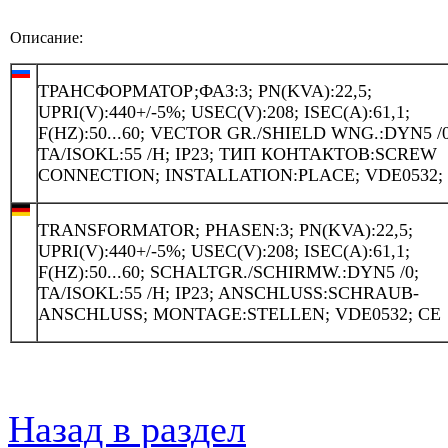
Описание:
ТРАНСФОРМАТОР;ФАЗ:3; PN(KVA):22,5;
UPRI(V):440+/-5%; USEC(V):208; ISEC(A):61,1;
F(HZ):50...60; VECTOR GR./SHIELD WNG.:DYN5 /0
TA/ISOKL:55 /H; IP23; ТИП КОНТАКТОВ:SCREW
CONNECTION; INSTALLATION:PLACE; VDE0532;
TRANSFORMATOR; PHASEN:3; PN(KVA):22,5;
UPRI(V):440+/-5%; USEC(V):208; ISEC(A):61,1;
F(HZ):50...60; SCHALTGR./SCHIRMW.:DYN5 /0;
TA/ISOKL:55 /H; IP23; ANSCHLUSS:SCHRAUB-
ANSCHLUSS; MONTAGE:STELLEN; VDE0532; CE
Назад в раздел