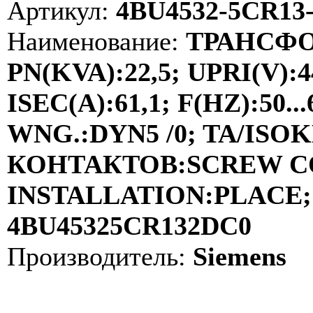
Артикул:
4BU4532-5CR13
Наименование:
ТРАНСФО
PN(KVA):22,5; UPRI(V):4
ISEC(A):61,1; F(HZ):50
WNG.:DYN5 /0; TA/ISOKL
КОНТАКТОВ:SCREW C
INSTALLATION:PLACE; 
4BU45325CR132DC0
Производитель:
Siemens