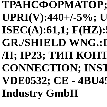
ТРАНСФОРМАТОР;ФА
UPRI(V):440+/-5%; U
ISEC(A):61,1; F(HZ)
GR./SHIELD WNG.:D
/H; IP23; ТИП КО
CONNECTION; INS
VDE0532; CE - 4BU4
Industry GmbH