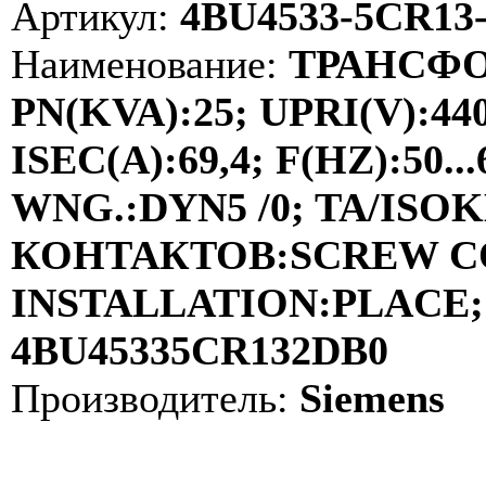
Артикул:
4BU4533-5CR13
Наименование:
ТРАНСФО
PN(KVA):25; UPRI(V):44
ISEC(A):69,4; F(HZ):50
WNG.:DYN5 /0; TA/ISOKL
КОНТАКТОВ:SCREW C
INSTALLATION:PLACE; 
4BU45335CR132DB0
Производитель:
Siemens