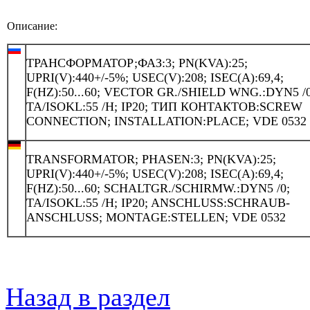
Описание:
ТРАНСФОРМАТОР;ФАЗ:3; PN(KVA):25;
UPRI(V):440+/-5%; USEC(V):208; ISEC(A):69,4;
F(HZ):50...60; VECTOR GR./SHIELD WNG.:DYN5 /0
TA/ISOKL:55 /H; IP20; ТИП КОНТАКТОВ:SCREW
CONNECTION; INSTALLATION:PLACE; VDE 0532
TRANSFORMATOR; PHASEN:3; PN(KVA):25;
UPRI(V):440+/-5%; USEC(V):208; ISEC(A):69,4;
F(HZ):50...60; SCHALTGR./SCHIRMW.:DYN5 /0;
TA/ISOKL:55 /H; IP20; ANSCHLUSS:SCHRAUB-
ANSCHLUSS; MONTAGE:STELLEN; VDE 0532
Назад в раздел