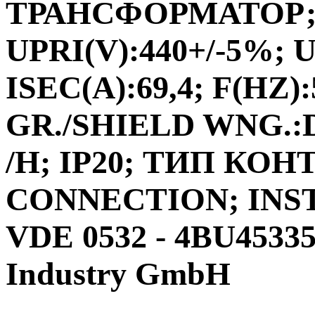
ТРАНСФОРМАТОР;ФА
UPRI(V):440+/-5%; U
ISEC(A):69,4; F(HZ)
GR./SHIELD WNG.:D
/H; IP20; ТИП КО
CONNECTION; INS
VDE 0532 - 4BU4533
Industry GmbH