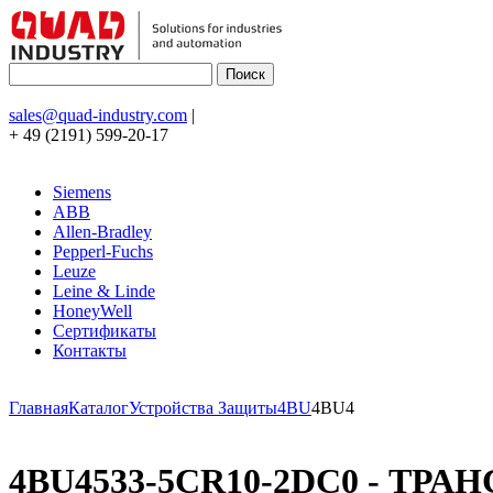
sales@quad-industry.com
|
+ 49 (2191) 599-20-17
Siemens
ABB
Allen-Bradley
Pepperl-Fuchs
Leuze
Leine & Linde
HoneyWell
Сертификаты
Контакты
Главная
Каталог
Устройства Защиты
4BU
4BU4
4BU4533-5CR10-2DC0 - ТРАН