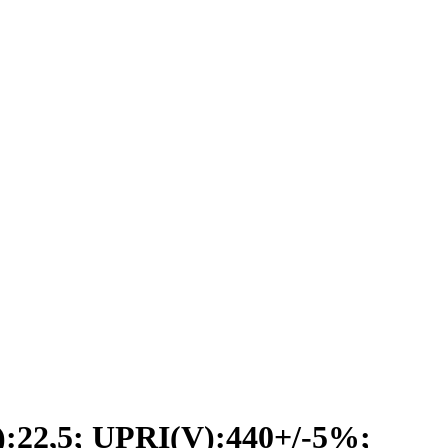
2,5; UPRI(V):440+/-5%;