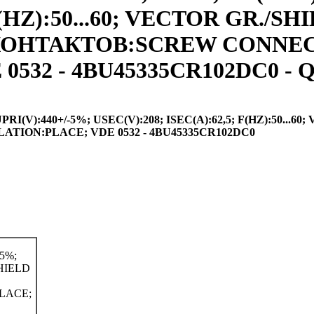
F(HZ):50...60; VECTOR GR./S
ИП КОНТАКТОВ:SCREW CONNE
532 - 4BU45335CR102DC0 - Q
(V):440+/-5%; USEC(V):208; ISEC(A):62,5; F(HZ):50...60
TION:PLACE; VDE 0532 - 4BU45335CR102DC0
5%;
SHIELD
LACE;