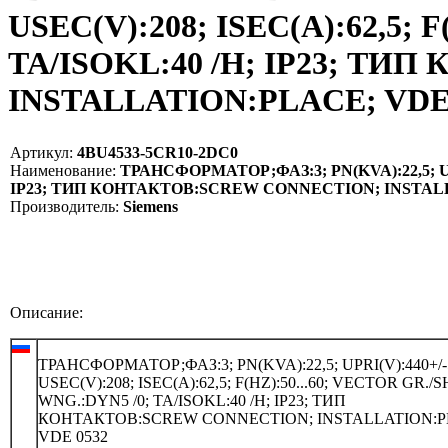
USEC(V):208; ISEC(A):62,5; 
TA/ISOKL:40 /H; IP23; Т
INSTALLATION:PLACE; VDE 0
Артикул:
4BU4533-5CR10-2DC0
Наименование:
ТРАНСФОРМАТОР;ФАЗ:3; PN(KVA):22,5; UPRI
IP23; ТИП КОНТАКТОВ:SCREW CONNECTION; INSTALLA
Производитель:
Siemens
Описание:
ТРАНСФОРМАТОР;ФАЗ:3; PN(KVA):22,5; UPRI(V):440+/-
USEC(V):208; ISEC(A):62,5; F(HZ):50...60; VECTOR GR./
WNG.:DYN5 /0; TA/ISOKL:40 /H; IP23; ТИП
КОНТАКТОВ:SCREW CONNECTION; INSTALLATION:P
VDE 0532