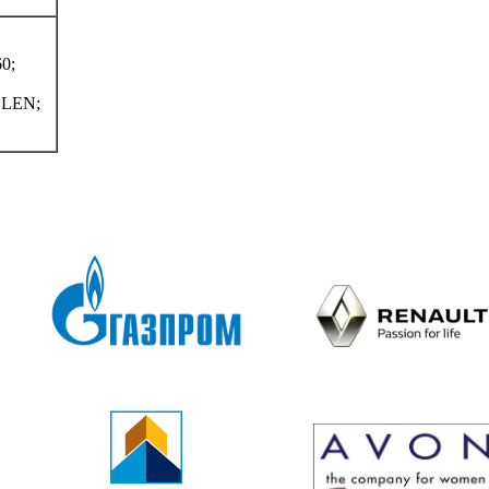
0;
LEN;