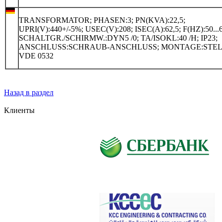
TRANSFORMATOR; PHASEN:3; PN(KVA):22,5;
UPRI(V):440+/-5%; USEC(V):208; ISEC(A):62,5; F(HZ):50...6
SCHALTGR./SCHIRMW.:DYN5 /0; TA/ISOKL:40 /H; IP23;
ANSCHLUSS:SCHRAUB-ANSCHLUSS; MONTAGE:STEL
VDE 0532
Назад в раздел
Клиенты