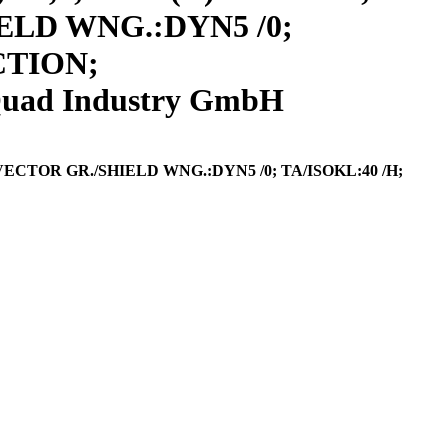
HIELD WNG.:DYN5 /0;
CTION;
uad Industry GmbH
; VECTOR GR./SHIELD WNG.:DYN5 /0; TA/ISOKL:40 /H;