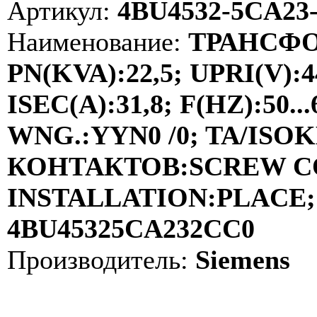
Артикул:
4BU4532-5CA23
Наименование:
ТРАНСФО
PN(KVA):22,5; UPRI(V):4
ISEC(A):31,8; F(HZ):50
WNG.:YYN0 /0; TA/ISOKL
КОНТАКТОВ:SCREW C
INSTALLATION:PLACE; 
4BU45325CA232CC0
Производитель:
Siemens