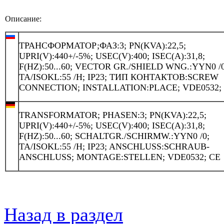
Описание:
ТРАНСФОРМАТОР;ФАЗ:3; PN(KVA):22,5;
UPRI(V):440+/-5%; USEC(V):400; ISEC(A):31,8;
F(HZ):50...60; VECTOR GR./SHIELD WNG.:YYN0 /0
TA/ISOKL:55 /H; IP23; ТИП КОНТАКТОВ:SCREW
CONNECTION; INSTALLATION:PLACE; VDE0532;
TRANSFORMATOR; PHASEN:3; PN(KVA):22,5;
UPRI(V):440+/-5%; USEC(V):400; ISEC(A):31,8;
F(HZ):50...60; SCHALTGR./SCHIRMW.:YYN0 /0;
TA/ISOKL:55 /H; IP23; ANSCHLUSS:SCHRAUB-
ANSCHLUSS; MONTAGE:STELLEN; VDE0532; CE
Назад в раздел