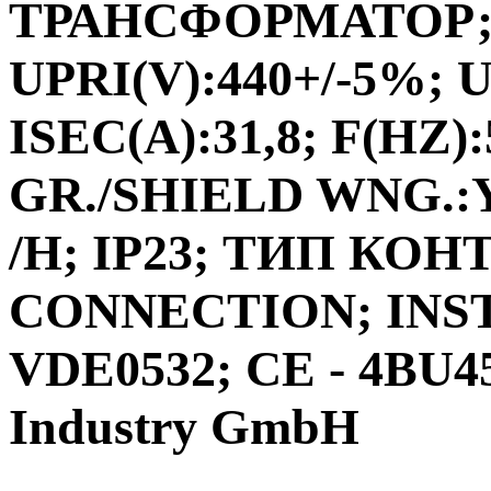
ТРАНСФОРМАТОР;ФА
UPRI(V):440+/-5%; U
ISEC(A):31,8; F(HZ)
GR./SHIELD WNG.:Y
/H; IP23; ТИП КО
CONNECTION; INS
VDE0532; CE - 4BU4
Industry GmbH