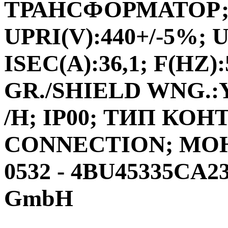
ТРАНСФОРМАТОР;ФА
UPRI(V):440+/-5%; U
ISEC(A):36,1; F(HZ)
GR./SHIELD WNG.:Y
/H; IP00; ТИП КО
CONNECTION; МО
0532 - 4BU45335CA23
GmbH