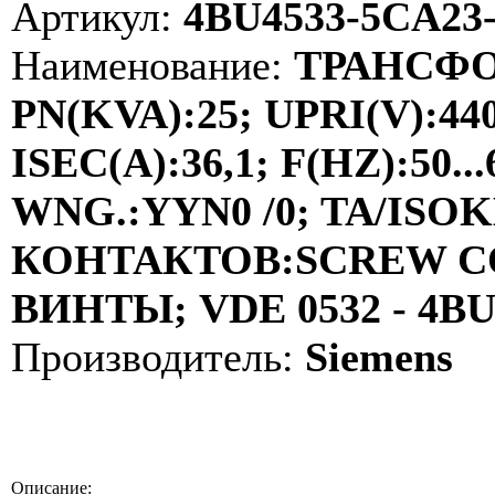
Артикул:
4BU4533-5CA23
Наименование:
ТРАНСФО
PN(KVA):25; UPRI(V):44
ISEC(A):36,1; F(HZ):50
WNG.:YYN0 /0; TA/ISOKL
КОНТАКТОВ:SCREW C
ВИНТЫ; VDE 0532 - 4B
Производитель:
Siemens
Описание: