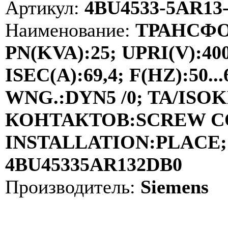
Артикул:
4BU4533-5AR13
Наименование:
ТРАНСФО
PN(KVA):25; UPRI(V):40
ISEC(A):69,4; F(HZ):50
WNG.:DYN5 /0; TA/ISOKL
КОНТАКТОВ:SCREW C
INSTALLATION:PLACE; 
4BU45335AR132DB0
Производитель:
Siemens