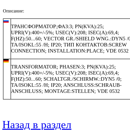
Описание:
ТРАНСФОРМАТОР;ФАЗ:3; PN(KVA):25;
UPRI(V):400+/-5%; USEC(V):208; ISEC(A):69,4;
F(HZ):50...60; VECTOR GR./SHIELD WNG.:DYN5 /0
TA/ISOKL:55 /H; IP20; ТИП КОНТАКТОВ:SCREW
CONNECTION; INSTALLATION:PLACE; VDE 0532
TRANSFORMATOR; PHASEN:3; PN(KVA):25;
UPRI(V):400+/-5%; USEC(V):208; ISEC(A):69,4;
F(HZ):50...60; SCHALTGR./SCHIRMW.:DYN5 /0;
TA/ISOKL:55 /H; IP20; ANSCHLUSS:SCHRAUB-
ANSCHLUSS; MONTAGE:STELLEN; VDE 0532
Назад в раздел