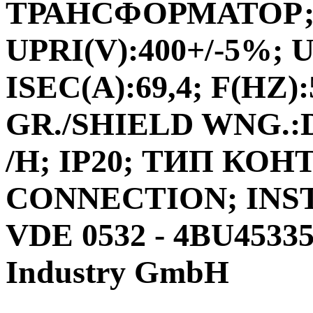
ТРАНСФОРМАТОР;ФА
UPRI(V):400+/-5%; U
ISEC(A):69,4; F(HZ)
GR./SHIELD WNG.:D
/H; IP20; ТИП КО
CONNECTION; INS
VDE 0532 - 4BU4533
Industry GmbH